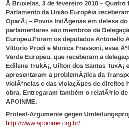
Â
Bruxelas, 3 de fevereiro 2010 – Quatro
Parlamento da Uniáo Européia recebera
OparÃ¡ – Povos IndÃ­genas em defesa do 
parlamentares sáo membros da Delegaçá
Europeu.
Foram os deputados Antonello An
Vittorio Prodi e Monica Frassoni, essa Ãº
Verde Europeu, que receberam a delega
Edilene TrukÃ¡, Uilton dos Santos TuxÃ¡ e
apresentaram a problemÃ¡tica da Transpo
violÃªncias e das violaçÃµes de direito
obra. Entregaram também o relatÃ³rio de
APOINME.
Protest-Argumente gegen Umleitungsproj
http://www.apoinme.org.br/