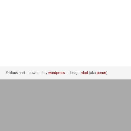
© klaus hart – powered by
wordpress
– design:
vlad
(aka
perun
)