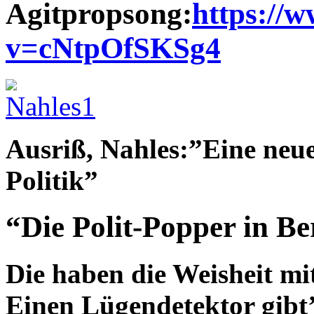
Agitpropsong:
https://
v=cNtpOfSKSg4
Ausriß, Nahles:”Eine neue
Politik”
“Die Polit-Popper in Be
Die haben die Weisheit mit
Einen Lügendetektor gibt