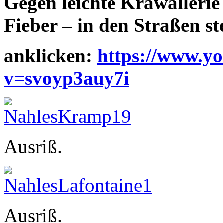
Gegen leichte Krawallerie
Fieber – in den Straßen s
anklicken:
https://www.y
v=svoyp3auy7i
Ausriß.
Ausriß.