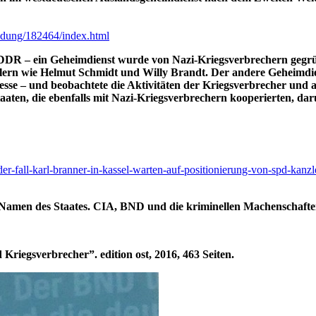
ndung/182464/index.html
DR – ein Geheimdienst wurde von Nazi-Kriegsverbrechern gegründet
rn wie Helmut Schmidt und Willy Brandt. Der andere Geheimdienst
zesse – und beobachtete die Aktivitäten der Kriegsverbrecher un
ten, die ebenfalls mit Nazi-Kriegsverbrechern kooperierten, da
-der-fall-karl-branner-in-kassel-warten-auf-positionierung-von-spd-kan
amen des Staates. CIA, BND und die kriminellen Machenschaften
riegsverbrecher”. edition ost, 2016, 463 Seiten.