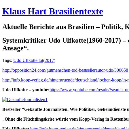
Klaus Hart Brasilientexte
Aktuelle Berichte aus Brasilien – Politik,
Systemkritiker Udo Ulfkotte(1960-2017) 
Ansage“.
Tags:
Udo Ulfkotte tot(2017)
http://opposition24.com/gutmenschen-tod-bestsellerautor-udo/300658
http://info.kopp-verlag.de/hintergruende/deutschland/jochen-kopp/in
Udo Ulfkotte – youtube:
https://www.youtube.com/results?search_
Bestseller “Gekaufte Journalisten. Wie Politiker, Geheimdiens
„Ohne die Flüchtlingskrise würde vom Kopp-Verlag in Rottenbu
Udo Ulfkotte:
http://info.kopp-verlag.de/hintergruende/deutschland/