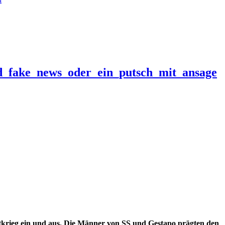
nd_fake_news_oder_ein_putsch_mit_ansage
krieg ein und aus. Die Männer von SS und Gestapo prägten den