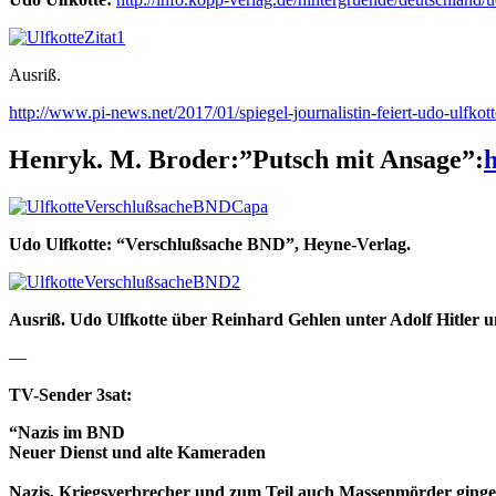
Ausriß.
http://www.pi-news.net/2017/01/spiegel-journalistin-feiert-udo-ulfkott
Henryk. M. Broder:”Putsch mit Ansage”:
Udo Ulfkotte: “Verschlußsache BND”, Heyne-Verlag.
Ausriß. Udo Ulfkotte über Reinhard Gehlen unter Adolf Hitle
—
TV-Sender 3sat:
“Nazis im BND
Neuer Dienst und alte Kameraden
Nazis, Kriegsverbrecher und zum Teil auch Massenmörder ginge