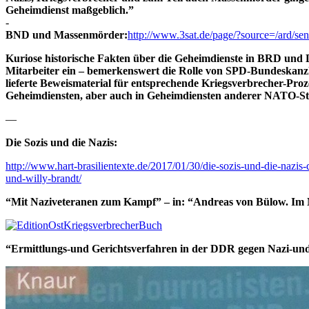
Geheimdienst maßgeblich.”
-
BND und Massenmörder:
http://www.3sat.de/page/?source=/ard/se
Kuriose historische Fakten über die Geheimdienste in BRD und D
Mitarbeiter ein – bemerkenswert die Rolle von SPD-Bundeskanzle
lieferte Beweismaterial für entsprechende Kriegsverbrecher-Pro
Geheimdiensten, aber auch in Geheimdiensten anderer NATO-Staa
—
Die Sozis und die Nazis:
http://www.hart-brasilientexte.de/2017/01/30/die-sozis-und-die-nazis
und-willy-brandt/
“Mit Naziveteranen zum Kampf” – in: “Andreas von Bülow. Im N
“Ermittlungs-und Gerichtsverfahren in der DDR gegen Nazi-und K