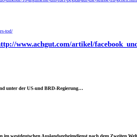
es-tod/
http://www.achgut.com/artikel/facebook_u
r und unter der US-und BRD-Regierung…
n im westdeutschen Auslandsgeheimdienst nach dem Zweiten Welt