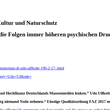
 Kultur und Naturschutz
– die Folgen immer höheren psychischen D
-memoriam-dr-udo-ulfkotte-196-2-17-.html
query=Udo+Ulfkotte+
te und Hochfinanz Deutschlands Massenmedien lenken.” Udo Ulfkot
rg niemand Notiz nehmen.“ Einstige Qualitätszeitung FAZ 2017 m
udo-ulfkotte/16-argumente-um-fuer-pegida-auf-die-strasse-zu-gehen.htm