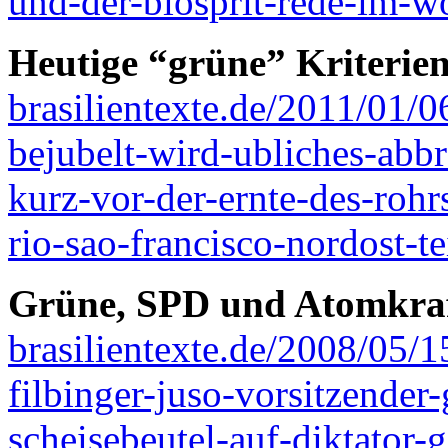
und-der-biosprit-rede-im-wo
Heutige “grüne” Kriterien
brasilientexte.de/2011/01/
bejubelt-wird-ubliches-abb
kurz-vor-der-ernte-des-roh
rio-sao-francisco-nordost-te
Grüne, SPD und Atomkraf
brasilientexte.de/2008/05/1
filbinger-juso-vorsitzender-
scheisebeutel-auf-diktator-