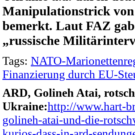
Manipulationstrick von 
bemerkt. Laut FAZ gab 
„russische Militärinte
Tags:
NATO-Marionettenreg
Finanzierung durch EU-Ste
ARD, Golineh Atai, rotsc
Ukraine:
http://www.hart-br
golineh-atai-und-die-rotsch
kurios-dass-in-ard-sendung