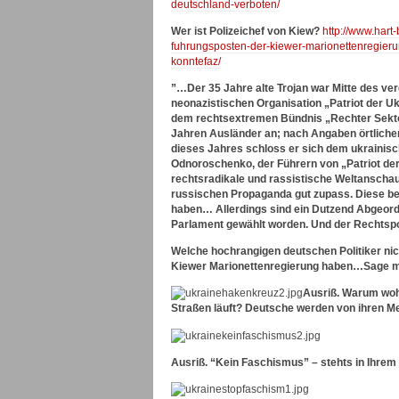
deutschland-verboten/
Wer ist Polizeichef von Kiew?
http://www.hart
fuhrungsposten-der-kiewer-marionettenregieru
konntefaz/
”…Der 35 Jahre alte Trojan war Mitte des ve
neonazistischen Organisation „Patriot der U
dem rechtsextremen Bündnis „Rechter Sektor“ 
Jahren Ausländer an; nach Angaben örtliche
dieses Jahres schloss er sich dem ukrainisch
Odnoroschenko, der Führern von „Patriot der
rechtsradikale und rassistische Weltanscha
russischen Propaganda gut zupass. Diese be
haben… Allerdings sind ein Dutzend Abgeordn
Parlament gewählt worden. Und der Rechtspo
Welche hochrangigen deutschen Politiker nich
Kiewer Marionettenregierung haben…Sage m
Ausriß. Warum woh
Straßen läuft? Deutsche werden von ihren M
Ausriß. “Kein Faschismus” – stehts in Ihre