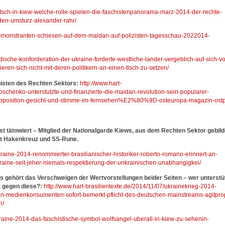
putsch-in-kiew-welche-rolle-spielen-die-faschistenpanorama-marz-2014-der-rechte-
den-umsturz-alexander-rahr/
/demonstranten-schiesen-auf-dem-maidan-auf-polizisten-tagesschau-2022014-
udische-konforderation-der-ukraine-forderte-westliche-lander-vergeblich-auf-sich-v
eren-sich-nicht-mit-deren-politikern-an-einen-tisch-zu-setzen/
histen des Rechten Sektors:
http://www.hart-
henko-unterstutzte-und-finanzierte-die-maidan-revolution-sein-popularer-
ition-gesicht-und-stimme-im-fernsehen%E2%80%9D-osteuropa-magazin-ostp
t tätowiert – Mitglied der Nationalgarde Kiews, aus dem Rechten Sektor gebild
mit Hakenkreuz und SS-Rune.
kraine-2014-renommierter-brasilianischer-historiker-roberto-romano-erinnert-an-
raine-seit-jeher-niemals-respektierung-der-unkrainischen-unabhangigkei/
cks gehört das Verschweigen der
Wertvorstellungen beider Seiten – wer unterstü
t gegen diese?:
http://www.hart-brasilientexte.de/2014/11/07/ukrainekrieg-2014-
n-medienkonsumenten-sofort-bemerkt-pflicht-des-deutschen-mainstreams-agitpro
n/
kraine-2014-das-faschistische-symbol-wolfsangel-uberall-in-kiew-zu-sehenin-