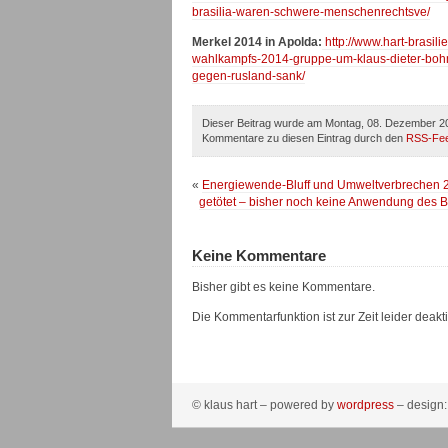
brasilia-waren-schwere-menschenrechtsve/
Merkel 2014 in Apolda:
http://www.hart-brasi
wahlkampfs-2014-gruppe-um-klaus-dieter-bohm-
gegen-rusland-sank/
Dieser Beitrag wurde am Montag, 08. Dezember 201
Kommentare zu diesen Eintrag durch den
RSS-Fe
«
Energiewende-Bluff und Umweltverbrechen 20
getötet – bisher noch keine Anwendung des 
Keine Kommentare
Bisher gibt es keine Kommentare.
Die Kommentarfunktion ist zur Zeit leider deaktiv
© klaus hart – powered by
wordpress
– design