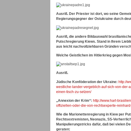
Ausriß. Der Priester ist dort, wo seine Geme
Regierungsgegner der Ostukraine durch deut
Ausriß, die andere Bildauswahl brasilianisch
Putschregierung Kiews. Stand in Ihrem Liebl
aus leicht nachvollziehbaren Gründen versc
Welche Geistlichen im Hitlerkrieg gegen Mos
Ausriß.
Jüdische Konföderation der Ukraine:
http://
westliche-lander-vergeblich-auf-sich-von-der-a
einen-tisch-zu-setzen/
„Annexion der Krim“:
http://www.hart-brasil
offiziellen-oder-die-von-rechtsexperte-reinhard
Wie die Marionettenregierung in Kiew per Pu
Rechtsextremisten, Neonazis, SS-Verherrlich
Manipulierungstricks dafür, daß bei vielen 
geraten: