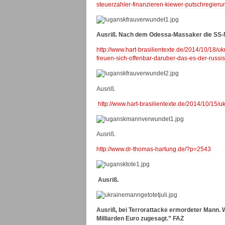
steuerzahler-finanzieren-kiewer-putschregierun
Ausriß. Nach dem Odessa-Massaker die SS
http://www.hart-brasilientexte.de/2014/10/18/u
freuen-sich-offenbar-daruber-das-es-der-russi
Ausriß.
http://www.hart-brasilientexte.de/2014/10/15
Ausriß.
http://www.dr-thomas-hartung.de/?p=2543
Ausriß.
Ausriß, bei Terrorattacke ermordeter Mann. W
Milliarden Euro zugesagt.” FAZ