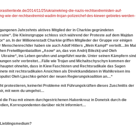
-brasilientexte.de/2014/11/25/ukrainekrieg-die-nazis-rechtsextremisten-auf-
ng-wie-der-rechtsextremist-wadim-trojan-polizeichef-des-kiewer-gebietes-werden-
rgangenen Jahrzehnts aktives Mitglied der in Charkiw gegründeten
kraine“. Die Kleinstgruppe schloss sich während der Proteste auf dem Majdan
an. In der Millionenstadt Charkiw griffen Mitglieder der Gruppe vor einigen
r Menschenrechtler haben sie auch Adolf Hitlers „Mein Kampf“ verteilt…Im Mai
en Freiwilligenbataillon „Asow“ an, das von Andrij Bilezkij und Oleh
 Ukraine“, ins Leben gerufen und angeführt wurde. Unter seinen Kämpfern sin
uungen sehr verbreitet…Fälle wie Trojan und Michaltschyschyn kommen der
hauptet ohnehin, dass in Kiew Faschisten und Rechtsradikale das Sagen
ete mit rechtsradikalen Ansichten als Direktkandidaten in Wahlkreisen ins
pulist Oleh Ljaschko gehört der neuen Regierungskoalition an…
“
t protestieren, keinerlei Probleme mit Führungskräften dieses Zuschnitts der
ir, mit wem du umgehst…
l die Frau mit einem durchgestrichenen Hakenkreuz in Donetsk durch die
edien, Korrespondenten darüber nicht informiert…
m Lieblingsmedium?