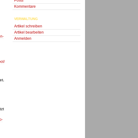
Posts
Kommentare
VERWALTUNG
Artikel schreiben
Artikel bearbeiten
on-
Anmelden
ol/
et.
tzt
p-