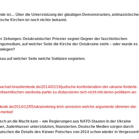
inde ist…
Über die Unterstützung der gläubigen Demonstranten, antinazistische
sche Kirchen ist noch nichts bekannt.
er Zeitungen. Ostukrainischer Priester segnet Gegner der faschistischen
ingsmedium, auf welcher Seite die Kirche der Ostukraine steht – oder wurde es
hwiegen?
kau auf welcher Seite welche Soldaten segneten.
www.hart-brasilientexte.de/2014/02/19/judische-konforderation-der-ukraine-forderte-
ntisemitischen-swoboda-partei-zu-distanzieren-sich-nicht-mit-deren-politikern-an-
ientexte.de/2014/12/05/ukrainekrieg-krim-annexion-welche-argumente-stimmen-die-
-merkel/
tsch an die Macht kam – wie Regierungen aus NATO-Staaten in der Ukraine
er, Judenhasser unterstützten, finanzierten. Deutsche Medien sorgen durch
Deutschen die Details des Kiewer Putsches von 2014 schon wieder in Vergessenh