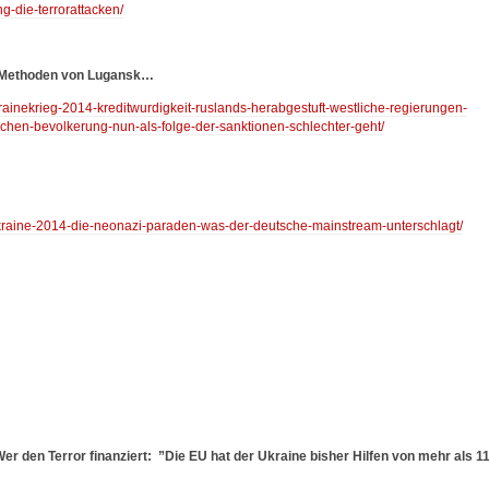
g-die-terrorattacken/
-Methoden von Lugansk…
krainekrieg-2014-kreditwurdigkeit-ruslands-herabgestuft-westliche-regierungen-
schen-bevolkerung-nun-als-folge-der-sanktionen-schlechter-geht/
/ukraine-2014-die-neonazi-paraden-was-der-deutsche-mainstream-unterschlagt/
er den Terror finanziert:
”Die EU hat der Ukraine bisher Hilfen von mehr als 1