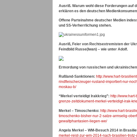
Ausriß. Warum wohl diese Forderungen auf 
erklären es den deutschen Medienkonsumente
Offene Parteinahme deutscher Medien indesse
und SS-Verherrlichung stehen.
Ausriß, Feier von Rechtsextremisten der Ukra
Feindbild Russe(Iwan) – wie unter Adolf.
Ermordung von russischen und ukrainischen
Rußland-Sanktionen:
http://www.hart-brasilie
rindfleischerzeuger-rusland-importiert-nur-noch
moskau-b/
“Merkel verteidigt Irakkrieg”:
http://www.hart
grenze-zeitdokument-merkel-verteidigt-irak-krie
Merkel – Timoschenko:
http://www.hart-brasil
timoschenko-bisher-nur-2-satze-armselig-ober
gewaltphantasien-liegen-we/
Angela Merkel – WM-Besuch 2014 in Brasilie
merkel-reist-zur-wm-2014-nach-brasilien-trotz-