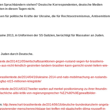
den Spruchbändern stehen? Deutsche Korrespondenten, deutsche Medien
n in diesen Tagen nicht.
n für politische Kräfte der Ukraine, die für Rechtsextremismus, Antisemitis
ine 2013, in Uniformen der SS Galizien, berüchtigt für Massaker an Juden.
 Juden durch Deutsche.
ntexte.de/2014/11/05/wirtschaftssanktionen-gegen-rusland-segen-fur-brasiliens-
-aus-nicht-feindlich-gesinnten-landern-brasilien-kann-garnicht-soviel-liefern-wie-
-brasilientexte.de/2014/04/16/ukraine-2014-und-nato-mobilmachung-an-ruslands-
gfaz-rd15-millionen-kriegstote/
ientexte.de/2014/03/27/weiter-warten-auf-merkel-positionierung-zu-ihrer-freundin-
flachliche-alibi-kritik-von-regierungssprecher-%E2%80%9Egewaltbilder-
n:
http://www.hart-brasilientexte.de/2014/06/16/deutsche-bundeskanzlerin-angela-
gravierender-menschenrechtslage-bei-treffen-mit-staatschefin-dilma-rousseff-in-