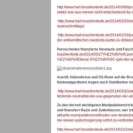
http://www.hart-brasilientexte.de/2014/03/08/
sektor-war-aus-meiner-sicht-entscheidend-fur-
http://www.hart-brasilientexte.de/2014/02/20
spatnachmittags/
http://www.hart-brasilientexte.de/2014/02/19/j
der-antisemitischen-swoboda-partei-zu-distanzi
Poroschenko finanzierte Neonazis und Fasc
brasilientexte.de/2014/05/27/%E2%80%9Cporosc
%E2%80%9Ekanal-5%E2%80%9C-gab-der-oppos
Ausriß. Hakenkreuz und SS-Rune auf die Brus
Nationalgardisten tragen auch Stahlhelme 
http://www.hart-brasilientexte.de/2014/03/10/u
fehlende-neutralitat-der-usa-gegenuber-der-uk
Zu den derzeit wichtigsten Manipulationstri
und finanziert Nazis und Judenhasser, wer is
aktuelle-manipulationsmethoden-von-deutsche
der-kiewer-putschregierung-sofort-zu-verbreite
http://www.hart-brasilientexte.de/2014/02/25/u