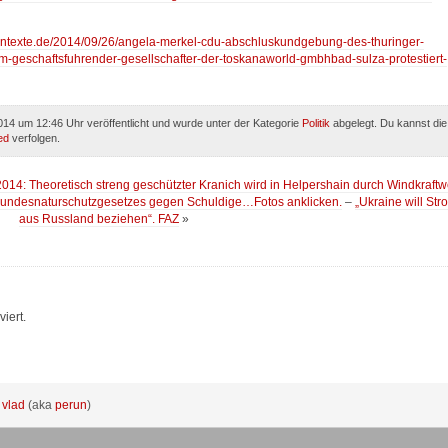
lientexte.de/2014/09/26/angela-merkel-cdu-abschluskundgebung-des-thuringer-
geschaftsfuhrender-gesellschafter-der-toskanaworld-gmbhbad-sulza-protestiert-
4 um 12:46 Uhr veröffentlicht und wurde unter der Kategorie
Politik
abgelegt. Du kannst die
ed
verfolgen.
14: Theoretisch streng geschützter Kranich wird in Helpershain durch Windkraftw
Bundesnaturschutzgesetzes gegen Schuldige…Fotos anklicken.
–
„Ukraine will Str
aus Russland beziehen“. FAZ
»
iert.
:
vlad
(aka
perun
)