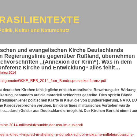
RASILIENTEXTE
Politik, Kultur und Naturschutz
olischen und evangelischen Kirche Deutschlands
llen Regierungslinie gegenüber Rußland, übernehmen
rachvorschriften „(Annexion der Krim“). Was in dem
nferenz Kirche und Entwicklung“ alles fehlt…
 krieg 2014
oads-allgemein/GKKE_REB_2014_fuer_Bundespressekonferenz.pdf
 deutscher Kirchen fehlt jegliche ethisch-moralische Bewertung der Wirkung
kerung, besonders auf die materiell schlechter gestellte. Dies spricht Bände.
tellungen jener politischen Kräfte in Kiew, die von Bundesregierung, NATO, EU
aine Kriegsverbrechen verüben. Ein derartiges militärisches Vorgehen wurde
st u.a. durch Gelder aus Deutschland ermöglicht. Der Kirchen-Bericht nimmt au
kraine-2014-militarstutzpunkte-der-usa-im-ausland/
teens-killed-4-injured-in-shelling-nr-donetsk-school-e-ukraine-mitteleuropaische-