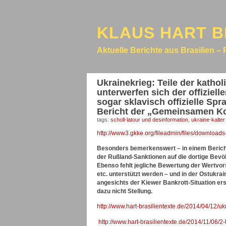
KLAUS HART B
Aktuelle Berichte aus Brasilien – 
Ukrainekrieg: Teile der kath
unterwerfen sich der offizie
sogar sklavisch offizielle Sp
Bericht der „Gemeinsamen Ko
tags:
scholl-latour und desinformation
,
ukraine-kalter
http://www3.gkke.org/fileadmin/files/downl
Besonders bemerkenswert – in einem Bericht
der Rußland-Sanktionen auf die dortige Bevöl
Ebenso fehlt jegliche Bewertung der Wertvors
etc. unterstützt werden – und in der Ostukr
angesichts der Kiewer Bankrott-Situation er
dazu nicht Stellung.
http://www.hart-brasilientexte.de/2014/04/12/u
http://www.hart-brasilientexte.de/2014/11/06/2-