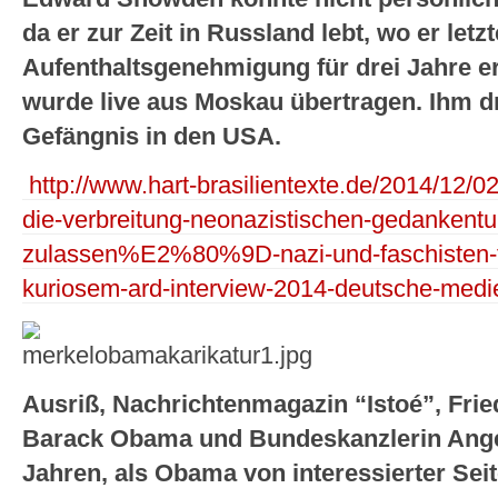
da er zur Zeit in Russland lebt, wo er let
Aufenthaltsgenehmigung für drei Jahre er
wurde live aus Moskau übertragen. Ihm d
Gefängnis in den USA.
http://www.hart-brasilientexte.de/2014/1
die-verbreitung-neonazistischen-gedankentum
zulassen%E2%80%9D-nazi-und-faschisten-fi
kuriosem-ard-interview-2014-deutsche-medie
Ausriß, Nachrichtenmagazin “Istoé”, Fri
Barack Obama und Bundeskanzlerin Angel
Jahren, als Obama von interessierter Sei