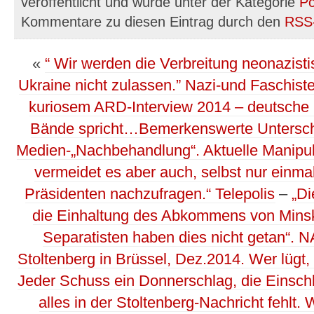
veröffentlicht und wurde unter der Kategorie
Po
Kommentare zu diesen Eintrag durch den
RSS
«
“ Wir werden die Verbreitung neonazis
Ukraine nicht zulassen.” Nazi-und Faschist
kuriosem ARD-Interview 2014 – deutsche 
Bände spricht…Bemerkenswerte Unterschie
Medien-„Nachbehandlung“. Aktuelle Manipula
vermeidet es aber auch, selbst nur einma
Präsidenten nachzufragen.“ Telepolis
–
„Di
die Einhaltung des Abkommens von Mins
Separatisten haben dies nicht getan“. 
Stoltenberg in Brüssel, Dez.2014. Wer lügt,
Jeder Schuss ein Donnerschlag, die Einsch
alles in der Stoltenberg-Nachricht fehlt