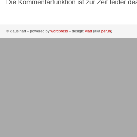
Die Kommentarfunktion ist zur Zeit leider dea
© klaus hart – powered by
wordpress
– design:
vlad
(aka
perun
)