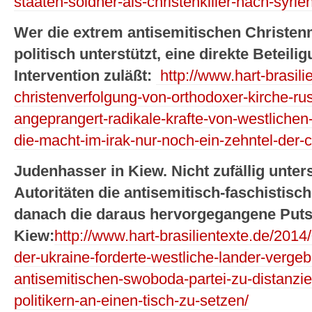
staaten-soldner-als-christenkiller-nach-syri
Wer die extrem antisemitischen Christen
politisch unterstützt, eine direkte Beteili
Intervention zuläßt:
http://www.hart-brasili
christenverfolgung-von-orthodoxer-kirche-ru
angeprangert-radikale-krafte-von-westlichen-
die-macht-im-irak-nur-noch-ein-zehntel-der-c
Judenhasser in Kiew.
Nicht zufällig unte
Autoritäten die antisemitisch-faschistis
danach die daraus hervorgegangene Puts
Kiew:
http://www.hart-brasilientexte.de/2014
der-ukraine-forderte-westliche-lander-vergeb
antisemitischen-swoboda-partei-zu-distanzie
politikern-an-einen-tisch-zu-setzen/