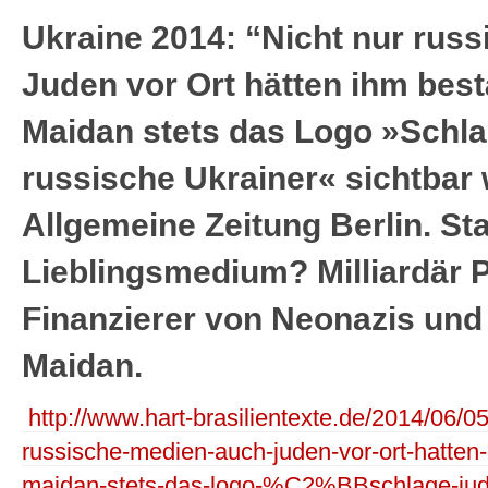
Ukraine 2014: “Nicht nur rus
Juden vor Ort hätten ihm best
Maidan stets das Logo »Schla
russische Ukrainer« sichtbar 
Allgemeine Zeitung Berlin. St
Lieblingsmedium? Milliardär
Finanzierer von Neonazis und
Maidan.
http://www.hart-brasilientexte.de/2014/06/05
russische-medien-auch-juden-vor-ort-hatten
maidan-stets-das-logo-%C2%BBschlage-jude