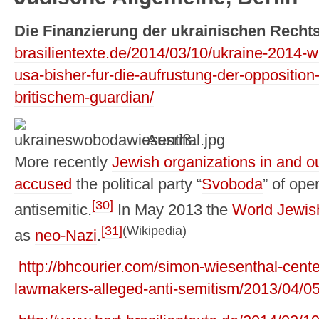
Die Finanzierung der ukrainischen Rech
brasilientexte.de/2014/03/10/ukraine-2014-wie
usa-bisher-fur-die-aufrustung-der-oppositio
britischem-guardian/
Ausriß.
More recently
Jewish organizations in and o
accused
the political party “
Svoboda
” of op
[30]
antisemitic.
In May 2013 the
World Jewis
[31]
(Wikipedia)
as
neo-Nazi
.
http://bhcourier.com/simon-wiesenthal-cente
lawmakers-alleged-anti-semitism/2013/04/0