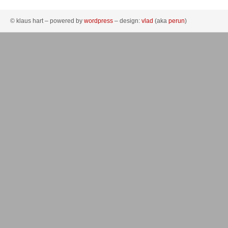
© klaus hart – powered by
wordpress
– design:
vlad
(aka
perun
)