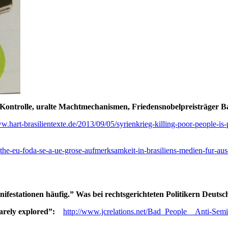
r-Kontrolle, uralte Machtmechanismen, Friedensnobelpreisträger
w.hart-brasilientexte.de/2013/09/05/syrienkrieg-killing-poor-people-is-p
k-the-eu-foda-se-a-ue-grose-aufmerksamkeit-in-brasiliens-medien-fur-a
nifestationen häufig.” Was bei rechtsgerichteten Politikern Deuts
arely explored”:
http://www.jcrelations.net/Bad_People__Anti-Se