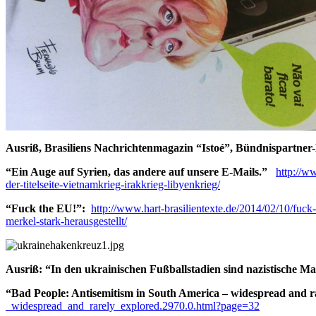
Ausriß, Brasiliens Nachrichtenmagazin “Istoé”, Bündnispartne
“Ein Auge auf Syrien, das andere auf unsere E-Mails.”
http://ww
der-titelseite-vietnamkrieg-irakkrieg-libyenkrieg/
“Fuck the EU!”:
http://www.hart-brasilientexte.de/2014/02/10/fuc
merkel-stark-herausgestellt/
Ausriß: “In den ukrainischen Fußballstadien sind nazistische Ma
“Bad People: Antisemitism in South America – widespread and r
_widespread_and_rarely_explored.2970.0.html?page=32