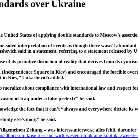
andards over Ukraine
ited States of applying double standards to Moscow’s assertion
ne-sided interpretation of events as though there wasn’t abundant e
vich said in a statement, referring to a statement released by U.
e of its primitive distortion of reality that derives from its cynic
 (Independence Square in Kiev) and encouraged the forcible overt
nt in Kiev,” Lukashevich added.
to moralize about compliance with international law and respect for
vasion of Iraq under a false pretext?” he said.
ledge the fact that it can’t “always and everywhere dictate its wi
omebody else’s door,” he said.
lgemeinen Zeitung – was interessanterweise alles fehlt, darunter d
/adhoc/krim-krise-russland-wirft-westen-im-ukraine-konflikt-zweierl