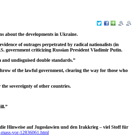
s about the developments in Ukraine.
vidence of outrages perpetrated by radical nationalists (in
S. government criticizing Russian President Vladimir Putin.
ism and undisguised double standards.”
hrow of the lawful government, clearing the way for those who
 the sovereignty of other countries.
ll.”
ie Hinweise auf Jugoslawien und den Irakkrieg – viel Stoff für
ei-mass-vor-12836061.html