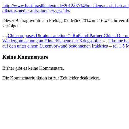
http://www.hart-brasilientexte.de/2012/07/14/brasiliens-nazistisch-an
diktator-medici-mit-pinochet-geschlo/
Dieser Beitrag wurde am Freitag, 07. März 2014 um 16:47 Uhr veröff
verfolgen.
«
„China opposes Ukraine sanctions“. Rußland-Partner China. Der unge
Wiedergutmachung an Hinterbliebene der Kriegsopfer.
–
„Ukraine ha
auf den unter einem Lügenvorwand begonnenen Irakkrieg – rd. 1,5 M
Keine Kommentare
Bisher gibt es keine Kommentare.
Die Kommentarfunktion ist zur Zeit leider deaktiviert.