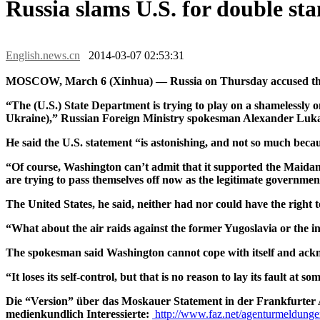
Russia slams U.S. for double st
English.news.cn
2014-03-07 02:53:31
MOSCOW, March 6 (Xinhua) — Russia on Thursday accused the Un
“The (U.S.) State Department is trying to play on a shamelessly o
Ukraine),” Russian Foreign Ministry spokesman Alexander Lukashe
He said the U.S. statement “is astonishing, and not so much becaus
“Of course, Washington can’t admit that it supported the Maidan
are trying to pass themselves off now as the legitimate governme
The United States, he said, neither had nor could have the right 
“What about the air raids against the former Yugoslavia or the in
The spokesman said Washington cannot cope with itself and acknow
“It loses its self-control, but that is no reason to lay its fault at s
Die “Version” über das Moskauer Statement in der Frankfurter Al
medienkundlich Interessierte:
http://www.faz.net/agenturmeldungen