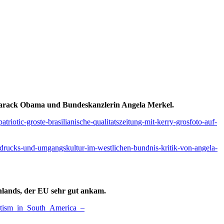
 Barack Obama und Bundeskanzlerin Angela Merkel.
atriotic-groste-brasilianische-qualitatszeitung-mit-kerry-grosfoto-auf-
usdrucks-und-umgangskultur-im-westlichen-bundnis-kritik-von-angela-
chlands, der EU sehr gut ankam.
mitism_in_South_America_–