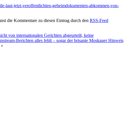
in-chile-laut-jetzt-veroffentlichten-geheimdokumenten-abkommen-von-
nnst die Kommentare zu diesen Eintrag durch den
RSS-Feed
ht von internationalen Gerichten abgeurteilt, keine
tream-Berichten alles fehlt – sogar der brisante Moskauer Hinweis
»