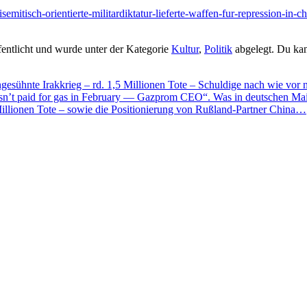
tisemitisch-orientierte-militardiktatur-lieferte-waffen-fur-repression-
entlicht und wurde unter der Kategorie
Kultur
,
Politik
abgelegt. Du ka
sühnte Irakkrieg – rd. 1,5 Millionen Tote – Schuldige nach wie vor nic
sn’t paid for gas in February — Gazprom CEO“. Was in deutschen Mains
illionen Tote – sowie die Positionierung von Rußland-Partner China…