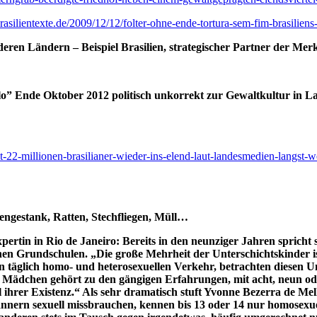
asilientexte.de/2009/12/12/folter-ohne-ende-tortura-sem-fim-brasiliens-s
deren Ländern – Beispiel Brasilien, strategischer Partner der Mer
ulo” Ende Oktober 2012 politisch unkorrekt zur Gewaltkultur in L
t-22-millionen-brasilianer-wieder-ins-elend-laut-landesmedien-langst-w
iengestank, Ratten, Stechfliegen, Müll…
rtin in Rio de Janeiro: Bereits in den neunziger Jahren spricht si
 Grundschulen. „Die große Mehrheit der Unterschichtskinder ist Te
glich homo- und heterosexuellen Verkehr, betrachten diesen Umst
 Mädchen gehört zu den gängigen Erfahrungen, mit acht, neun oder 
ihrer Existenz.“ Als sehr dramatisch stuft Yvonne Bezerra de Mello
nern sexuell missbrauchen, kennen bis 13 oder 14 nur homosexuell