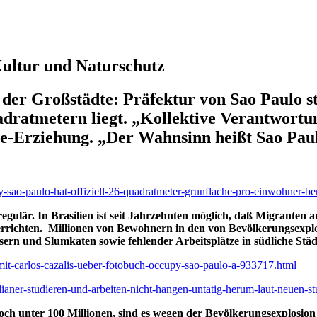
 Kultur und Naturschutz
der Großstädte: Präfektur von Sao Paulo s
dratmetern liegt. „Kollektive Verantwortu
te-Erziehung. „Der Wahnsinn heißt Sao Paul
ity-sao-paulo-hat-offiziell-26-quadratmeter-grunflache-pro-einwohner-
gulär. In Brasilien ist seit Jahrzehnten möglich, daß Migranten a
errichten. Millionen von Bewohnern in den von Bevölkerungsexplo
sern und Slumkaten sowie fehlender Arbeitsplätze in südliche Stä
-mit-carlos-cazalis-ueber-fotobuch-occupy-sao-paulo-a-933717.html
ianer-studieren-und-arbeiten-nicht-hangen-untatig-herum-laut-neuen-st
noch unter 100 Millionen, sind es wegen der Bevölkerungsexplosion