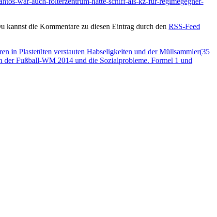
antos-war-auch-folterzentrum-hatte-schiff-als-kz-fur-regimegegner-
Du kannst die Kommentare zu diesen Eintrag durch den
RSS-Feed
hren in Plastetüten verstauten Habseligkeiten und der Müllsammler(35
ten der Fußball-WM 2014 und die Sozialprobleme. Formel 1 und