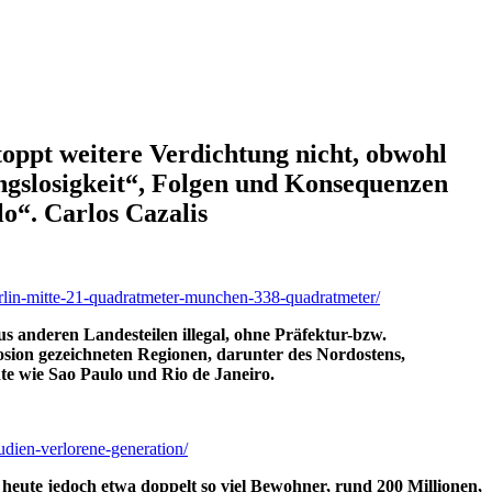
toppt weitere Verdichtung nicht, obwohl
ngslosigkeit“, Folgen und Konsequenzen
o“. Carlos Cazalis
berlin-mitte-21-quadratmeter-munchen-338-quadratmeter/
us anderen Landesteilen illegal, ohne Präfektur-bzw.
sion gezeichneten Regionen, darunter des Nordostens,
dte wie Sao Paulo und Rio de Janeiro.
udien-verlorene-generation/
 heute jedoch etwa doppelt so viel Bewohner, rund 200 Millionen,