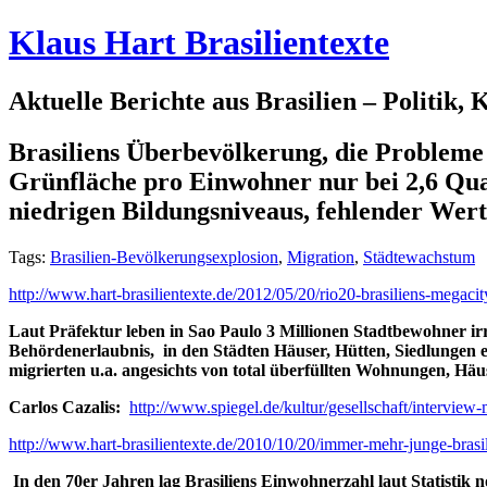
Klaus Hart Brasilientexte
Aktuelle Berichte aus Brasilien – Politik,
Brasiliens Überbevölkerung, die Probleme 
Grünfläche pro Einwohner nur bei 2,6 Qua
niedrigen Bildungsniveaus, fehlender Wer
Tags:
Brasilien-Bevölkerungsexplosion
,
Migration
,
Städtewachstum
http://www.hart-brasilientexte.de/2012/05/20/rio20-brasiliens-megac
Laut Präfektur leben in Sao Paulo 3 Millionen Stadtbewohner irre
Behördenerlaubnis, in den Städten Häuser, Hütten, Siedlungen 
migrierten u.a. angesichts von total überfüllten Wohnungen, Häu
Carlos Cazalis:
http://www.spiegel.de/kultur/gesellschaft/interview
http://www.hart-brasilientexte.de/2010/10/20/immer-mehr-junge-brasil
In den 70er Jahren lag Brasiliens Einwohnerzahl laut Statistik 