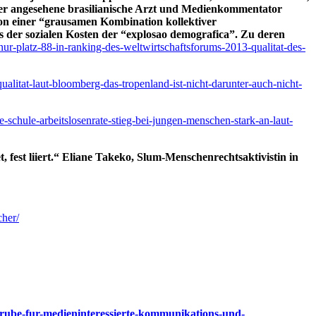
 der angesehene brasilianische Arzt und Medienkommentator
von einer “grausamen Kombination kollektiver
ts der sozialen Kosten der “explosao demografica”. Zu deren
-nur-platz-88-in-ranking-des-weltwirtschaftsforums-2013-qualitat-des-
ualitat-laut-bloomberg-das-tropenland-ist-nicht-darunter-auch-nicht-
e-schule-arbeitslosenrate-stieg-bei-jungen-menschen-stark-an-laut-
fest liiert.“ Eliane Takeko, Slum-Menschenrechtsaktivistin in
cher/
ndgrube-fur-medieninteressierte-kommunikations-und-