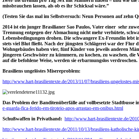
zwei- bis dreimal pro Tag Sex mit Männern haben – und wie die 
missbrauchen lassen, als ob es ihr Schicksal wäre.”
(Testen Sie das mal im Selbstversuch: Neun Personen auf zeh
2014 ist ein junger Brasilianer Sao Paulos, Vater einer sehr z
Trennung entgegen der Abmachung nicht mehr verhütete, schwan
Lebensbedingungen drohen. Die schwangere Ex-Freundin lebt in 
stets viel Blut fließt. Nach der jüngsten Schlägerei war der Fl
Wohngebäudes haben vier, fünf Kinder von jeweils anderen Män
jüngeren Geschwister zu kümmern, zu kochen, zu waschen, die 
auf die befohlene Weise, werden sie erbarmungslos verdroschen. 
Brasiliens ungelöstes Misereproblem:
http://www.hart-brasilientexte.de/2013/11/07/brasiliens-ungelostes-mi
Das Problem der Banditenüberfälle auf vollbesetzte Stadtbusse in
e-guarda-fica-ferido-em-tiroteio-apos-arrastao-em-onibus.html
Schußwaffen in Privathand:
http://www.hart-brasilientexte.de/2010
http://www.hart-brasilientexte.de/2011/10/13/brasiliens-katholische-ki