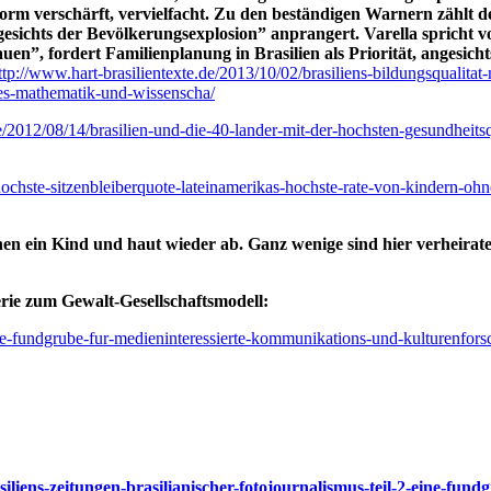
norm verschärft, vervielfacht. Zu den beständigen Warnern zählt
esichts der Bevölkerungsexplosion” anprangert. Varella spricht 
en”, fordert Familienplanung in Brasilien als Priorität, angesich
ttp://www.hart-brasilientexte.de/2013/10/02/brasiliens-bildungsqualitat
des-mathematik-und-wissenscha/
e/2012/08/14/brasilien-und-die-40-lander-mit-der-hochsten-gesundheitsq
-hochste-sitzenbleiberquote-lateinamerikas-hochste-rate-von-kindern-ohn
 ein Kind und haut wieder ab. Ganz wenige sind hier verheiratet, 
erie zum Gewalt-Gesellschaftsmodell:
ine-fundgrube-fur-medieninteressierte-kommunikations-und-kulturenfors
asiliens-zeitungen-brasilianischer-fotojournalismus-teil-2-eine-fu