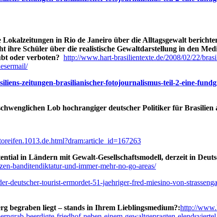
Wie Lokalzeitungen in Rio de Janeiro über die Alltagsgewalt beri
ihre Schüler über die realistische Gewaltdarstellung in den Medien
aubt oder verboten?
http://www.hart-brasilientexte.de/2008/02/22/bras
esermail/
asiliens-zeitungen-brasilianischer-fotojournalismus-teil-2-eine-fu
chwenglichen Lob hochrangiger deutscher Politiker für Brasilien a
toreifen.1013.de.html?dram:article_id=167263
ntial in Ländern mit Gewalt-Gesellschaftsmodell, derzeit in Deuts
tzen-banditendiktatur-und-immer-mehr-no-go-areas/
er-deutscher-tourist-ermordet-51-jaehriger-fred-miesino-von-strassenga
erg begraben liegt – stands in Ihrem Lieblingsmedium?:
http://www.
rngrab-beerdigte-friedhof-neben-einem-gewaltgepragten-elendsviertel-