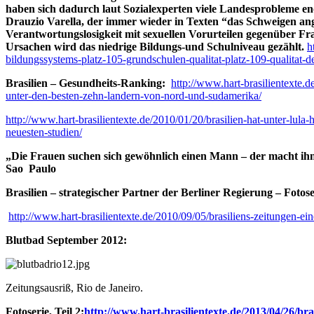
haben sich dadurch laut Sozialexperten viele Landesprobleme e
Drauzio Varella, der immer wieder in Texten “das Schweigen ang
Verantwortungslosigkeit mit sexuellen Vorurteilen gegenüber Frau
Ursachen wird das niedrige Bildungs-und Schulniveau gezählt.
h
bildungssystems-platz-105-grundschulen-qualitat-platz-109-qualitat-
Brasilien – Gesundheits-Ranking:
http://www.hart-brasilientexte.d
unter-den-besten-zehn-landern-von-nord-und-sudamerika/
http://www.hart-brasilientexte.de/2010/01/20/brasilien-hat-unter-lula
neuesten-studien/
„Die Frauen suchen sich gewöhnlich einen Mann – der macht ihnen
Sao Paulo
Brasilien – strategischer Partner der Berliner Regierung – Fotos
http://www.hart-brasilientexte.de/2010/09/05/brasiliens-zeitungen-e
Blutbad September 2012:
Zeitungsausriß, Rio de Janeiro.
Fotoserie, Teil 2:
http://www.hart-brasilientexte.de/2013/04/26/br