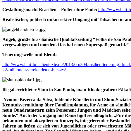
Gestaltungsmacht Brasilien – Folter ohne Ende:
http://www.hart-br
Realistischer, politisch unkorrekter Umgang mit Tatsachen in an
Angeli, größte brasilianische Qualitätszeitung “Folha de Sao Pa
vergewaltigen und morden. Das hat einen Superspaß gemacht.”
Teuerungswelle und Elend:
http://www.hart-brasilientexte.de/2013/05/20/brasilien-teuerung-druck
22-millionen-verelendeten-hies-es/
Illegal errichteter Slum in Sao Paulo, in/an Kloakegraben: Fäkal
Yvonne Bezerra da Silva, bildende Künstlerin und Slum-Sozialexpe
Kenntnisvermittlung über Familienplanung für Arme an sämtlichen
neun Quadratmetern zehn Personen; Jungen und Mädchen sehen tä
Sünde.“ Auch der Umgang mit Rauschgift sei alltäglich. „Für die
bekannten und akzeptierten Konzepts, integrierender Bestandteil 
Jahren an ließen sie sich von Jugendlichen oder erwachsenen Män