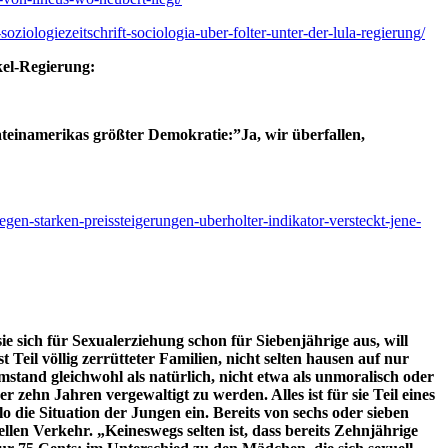
oziologiezeitschrift-sociologia-uber-folter-unter-der-lula-regierung/
kel-Regierung:
ateinamerikas größter Demokratie:”Ja, wir überfallen,
egen-starken-preissteigerungen-uberholter-indikator-versteckt-jene-
e sich für Sexualerziehung schon für Siebenjährige aus, will
il völlig zerrütteter Familien, nicht selten hausen auf nur
and gleichwohl als natürlich, nicht etwa als unmoralisch oder
zehn Jahren vergewaltigt zu werden. Alles ist für sie Teil eines
 die Situation der Jungen ein. Bereits von sechs oder sieben
en Verkehr. „Keineswegs selten ist, dass bereits Zehnjährige