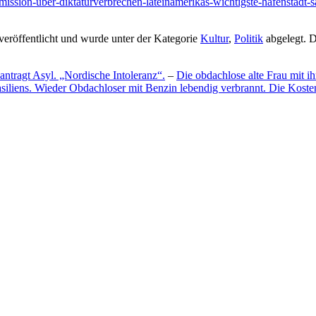
mission-uber-diktaturverbrechen-lateinamerikas-wichtigste-hafenstadt-s
eröffentlicht und wurde unter der Kategorie
Kultur
,
Politik
abgelegt. 
ntragt Asyl. „Nordische Intoleranz“.
–
Die obdachlose alte Frau mit i
asiliens. Wieder Obdachloser mit Benzin lebendig verbrannt. Die Kos