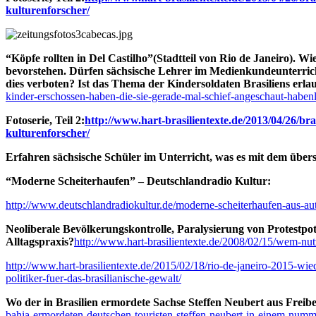
kulturenforscher/
“Köpfe rollten in Del Castilho”(Stadtteil von Rio de Janeiro). 
bevorstehen. Dürfen sächsische Lehrer im Medienkundeunterricht 
dies verboten? Ist das Thema der Kindersoldaten Brasiliens erl
kinder-erschossen-haben-die-sie-gerade-mal-schief-angeschaut-habenl
Fotoserie, Teil 2:
http://www.hart-brasilientexte.de/2013/04/26/br
kulturenforscher/
Erfahren sächsische Schüler im Unterricht, was es mit dem übers
“Moderne Scheiterhaufen” – Deutschlandradio Kultur:
http://www.deutschlandradiokultur.de/moderne-scheiterhaufen-aus-au
Neoliberale Bevölkerungskontrolle, Paralysierung von Protestpote
Alltagspraxis?
http://www.hart-brasilientexte.de/2008/02/15/wem-nu
http://www.hart-brasilientexte.de/2015/02/18/rio-de-janeiro-2015-wied
politiker-fuer-das-brasilianische-gewalt/
Wo der in Brasilien ermordete Sachse Steffen Neubert aus Freib
bahia-ermordeten-deutschen-touristen-steffen-neubert-in-einem-numme