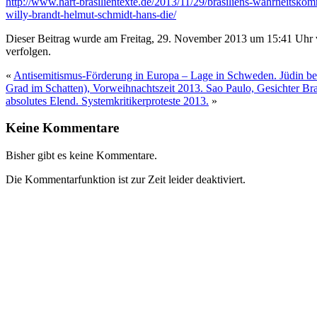
http://www.hart-brasilientexte.de/2013/11/29/brasiliens-wahrheitskom
willy-brandt-helmut-schmidt-hans-die/
Dieser Beitrag wurde am Freitag, 29. November 2013 um 15:41 Uhr v
verfolgen.
«
Antisemitismus-Förderung in Europa – Lage in Schweden. Jüdin bea
Grad im Schatten), Vorweihnachtszeit 2013. Sao Paulo, Gesichter Br
absolutes Elend. Systemkritikerproteste 2013.
»
Keine Kommentare
Bisher gibt es keine Kommentare.
Die Kommentarfunktion ist zur Zeit leider deaktiviert.