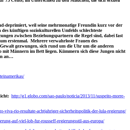
r 75 Cents; im Unterschied zu den Mädchen, die sich sexuell
nd-deprimiert, weil seine mehrmonatige Freundin kurz vor der
s künftigen soziokulturellen Umfelds schlechteste
ungen zwischen Beziehungspartnern die Regel sind, dabei fast
gs zum erstenmal. Mehrere verwahrloste Frauen des
 Gewalt gezwungen, sich rund um die Uhr um die anderen
 mit Männern im Bett liegen. Kümmern sich diese Jungen nicht
ern an…
ateinamerikas/
hicht:
http://g1.globo.com/sao-paulo/noticia/2013/11/suspeito-morre-
-viva-rio-resultate-achtjahriger-sicherheitspolitik-der-lula-regierung/
erung-auf-viel-lob-fur-rousseff-regierungsstil-aus-europa/