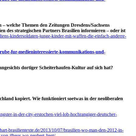
chten – welche Themen den Zeitungen Dresdens/Sachsens
 des strategischen Partners Brasilien informieren – oder ist
iliens-kindersoldaten-junge-kinder-mit-waffen-die-einfach-anderre-
ndgrube-fur-medieninteressierte-kommunikations-und-
ngesichts dortiger Scheiterhaufen-Kultur auf sich hat?
chland kopiert. Wie funktioniert soetwas in der neoliberalen
ngster-in-der-city-erstochen-viel-lob-hochrangiger-deutscher-
hart-brasilientexte.de/2013/10/07/brasilien-wo-man-den-2012-in-
von-ilheus-wo-neubert-liegt/