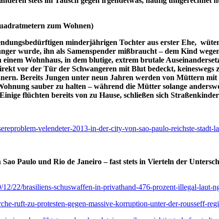
anderen stets im Tausch gegen irgendetwas, häufig umgerechnet nu
n Quadratmetern zum Wohnen)
uwendungsbedürftigen minderjährigen Tochter aus erster Ehe, wüte
ger wurde, ihn als Samenspender mißbraucht – dem Kind wegen de
einem Wohnhaus, in dem blutige, extrem brutale Auseinandersetz
ur direkt vor der Tür der Schwangeren mit Blut bedeckt, keineswe
nern. Bereits Jungen unter neun Jahren werden von Müttern mit
Wohnung sauber zu halten – während die Mütter solange anderswo
Einige flüchten bereits von zu Hause, schließen sich Straßenkind
sereproblem-velendeter-2013-in-der-city-von-sao-paulo-reichste-stadt-l
 Sao Paulo und Rio de Janeiro – fast stets in Vierteln der Untersc
/12/22/brasiliens-schuswaffen-in-privathand-476-prozent-illegal-laut-ngo
rche-ruft-zu-protesten-gegen-massive-korruption-unter-der-rousseff-regi