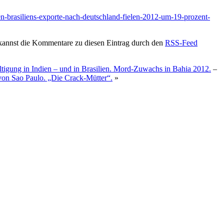
ien-brasiliens-exporte-nach-deutschland-fielen-2012-um-19-prozent-
kannst die Kommentare zu diesen Eintrag durch den
RSS-Feed
ltigung in Indien – und in Brasilien. Mord-Zuwachs in Bahia 2012.
–
 von Sao Paulo. „Die Crack-Mütter“.
»