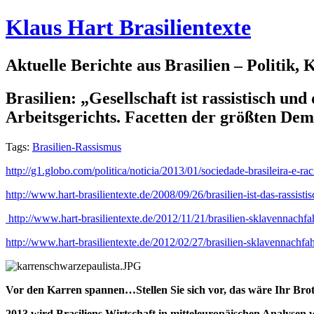
Klaus Hart Brasilientexte
Aktuelle Berichte aus Brasilien – Politik,
Brasilien: „Gesellschaft ist rassistisch u
Arbeitsgerichts. Facetten der größten De
Tags:
Brasilien-Rassismus
http://g1.globo.com/politica/noticia/2013/01/sociedade-brasileira-e-rac
http://www.hart-brasilientexte.de/2008/09/26/brasilien-ist-das-rassist
http://www.hart-brasilientexte.de/2012/11/21/brasilien-sklavennachfa
http://www.hart-brasilientexte.de/2012/02/27/brasilien-sklavennachf
Vor den Karren spannen…Stellen Sie sich vor, das wäre Ihr Bro
2013 wird Brasiliens Wirtschaft in mitteleuropäischen Analysen