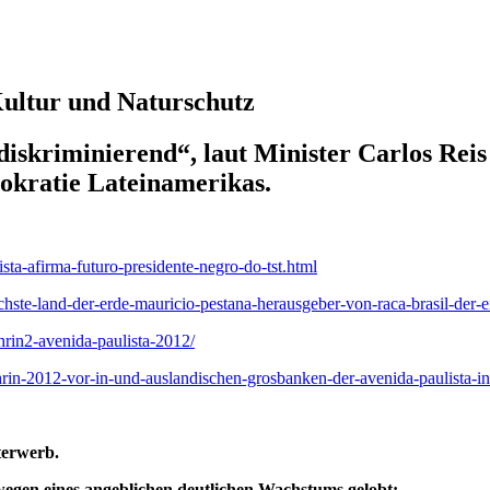
 Kultur und Naturschutz
nd diskriminierend“, laut Minister Carlos Re
mokratie Lateinamerikas.
ista-afirma-futuro-presidente-negro-do-tst.html
ischste-land-der-erde-mauricio-pestana-herausgeber-von-raca-brasil-der-
hrin2-avenida-paulista-2012/
ahrin-2012-vor-in-und-auslandischen-grosbanken-der-avenida-paulista-in
terwerb.
 wegen eines angeblichen deutlichen Wachstums gelobt: