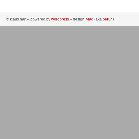
© klaus hart – powered by
wordpress
– design:
vlad
(aka
perun
)