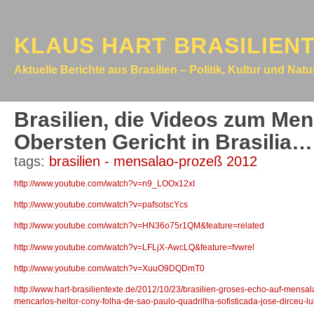
KLAUS HART BRASILIEN
Aktuelle Berichte aus Brasilien – Politik, Kultur und Nat
Brasilien, die Videos zum Me
Obersten Gericht in Brasilia…
tags:
brasilien - mensalao-prozeß 2012
http://www.youtube.com/watch?v=n9_LOOx12xI
http://www.youtube.com/watch?v=pafsotscYcs
http://www.youtube.com/watch?v=HN36o75r1QM&feature=related
http://www.youtube.com/watch?v=LFLjX-AwcLQ&feature=fvwrel
http://www.youtube.com/watch?v=XuuO9DQDmT0
http://www.hart-brasilientexte.de/2012/10/23/brasilien-groses-echo-auf-mens
mencarlos-heitor-cony-folha-de-sao-paulo-quadrilha-sofisticada-jose-dirceu-l