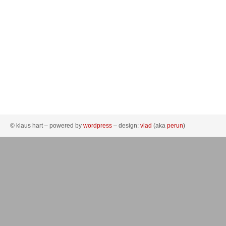
© klaus hart – powered by
wordpress
– design:
vlad
(aka
perun
)