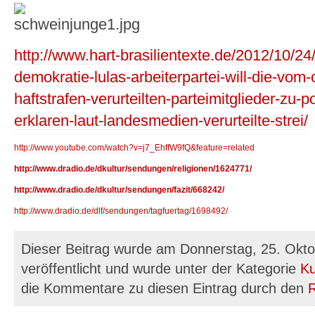
http://www.hart-brasilientexte.de/2012/10/24
demokratie-lulas-arbeiterpartei-will-die-vom-
haftstrafen-verurteilten-parteimitglieder-zu-
erklaren-laut-landesmedien-verurteilte-strei/
http://www.youtube.com/watch?v=j7_EhffW9fQ&feature=related
http://www.dradio.de/dkultur/sendungen/religionen/1624771/
http://www.dradio.de/dkultur/sendungen/fazit/668242/
http://www.dradio.de/dlf/sendungen/tagfuertag/1698492/
Dieser Beitrag wurde am Donnerstag, 25. Okt
veröffentlicht und wurde unter der Kategorie
Ku
die Kommentare zu diesen Eintrag durch den