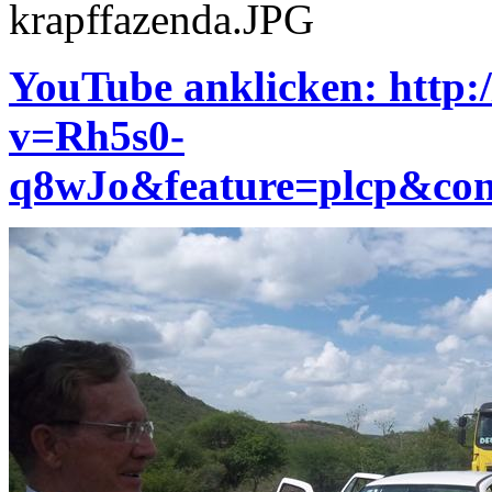
YouTube anklicken: http
v=Rh5s0-
q8wJo&feature=plcp&c