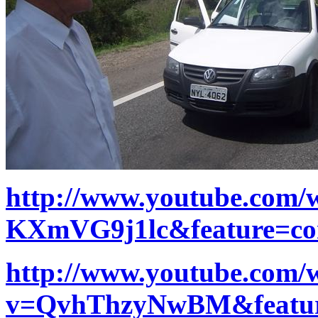
http://www.youtube.com/
KXmVG9j1lc&feature=c
http://www.youtube.com/
v=QvhThzyNwBM&featu