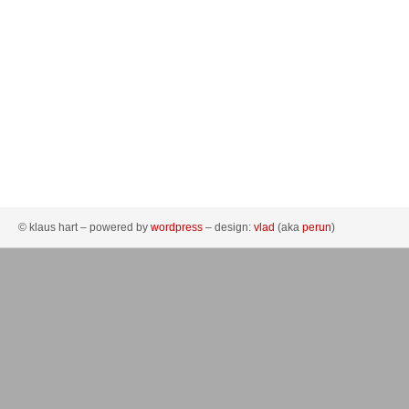
© klaus hart – powered by
wordpress
– design:
vlad
(aka
perun
)