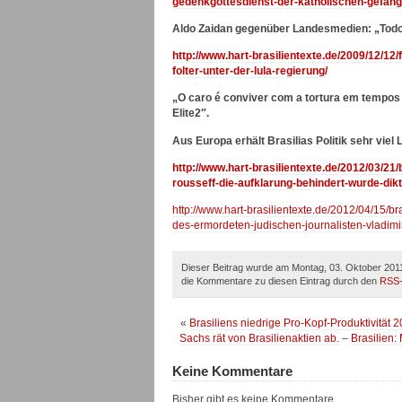
gedenkgottesdienst-der-katholischen-gefan
Aldo Zaidan gegenüber Landesmedien: „Todo d
http://www.hart-brasilientexte.de/2009/12/12/
folter-unter-der-lula-regierung/
„O caro é conviver com a tortura em tempos 
Elite2″.
Aus Europa erhält Brasilias Politik sehr viel 
http://www.hart-brasilientexte.de/2012/03/21/
rousseff-die-aufklarung-behindert-wurde-dik
http://www.hart-brasilientexte.de/2012/04/15/br
des-ermordeten-judischen-journalisten-vladim
Dieser Beitrag wurde am Montag, 03. Oktober 2011
die Kommentare zu diesen Eintrag durch den
RSS
«
Brasiliens niedrige Pro-Kopf-Produktivität 
Sachs rät von Brasilienaktien ab.
–
Brasilien:
Keine Kommentare
Bisher gibt es keine Kommentare.