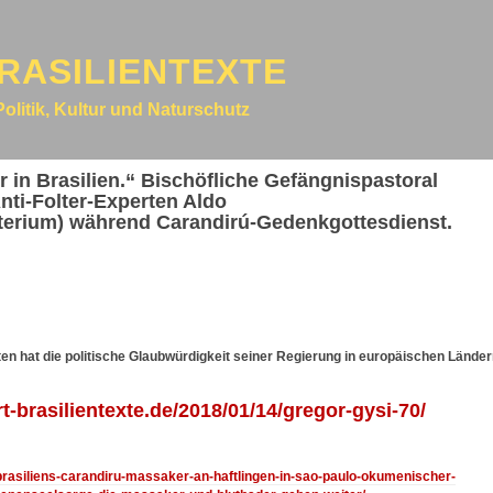
RASILIENTEXTE
Politik, Kultur und Naturschutz
r in Brasilien.“ Bischöfliche Gefängnispastoral
nti-Folter-Experten Aldo
erium) während Carandirú-Gedenkgottesdienst.
n hat die politische Glaubwürdigkeit seiner Regierung in europäischen Lände
t-brasilientexte.de/2018/01/14/gregor-gysi-70/
3/brasiliens-carandiru-massaker-an-haftlingen-in-sao-paulo-okumenischer-