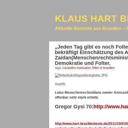
KLAUS HART B
Aktuelle Berichte aus Brasilien – 
„Jeden Tag gibt es noch Folte
bekräftigt Einschätzung des A
Zaidan(Menschenrechtsminist
Demokratie und Folter.
tags:
carandiru-massaker
,
folter in brasilien
Ausriß.
Lulas Menschenrechtsbilanz zweier Amtszeite
offenbar sehr stark erhöht.
Gregor Gysi 70:
http://www.har
http://www.hart-brasilientexte.de/2011/10/0