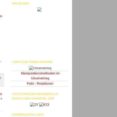
BRASILIENS
r-
-
LINKS ZUM THEMA UKRAINE
Manipulationsmethoden im
t
Ukrainekrieg
Putin - Reaktionen
an
FOTOSTRECKEN WASSERFÄLLE
»
IGUACU UND KARNEVAL 2008
'
INTERESSANTE LINKS