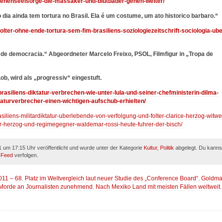
genenseelsorge-die-massaker-und-blutbader-gehen-weiter/
ia ainda tem tortura no Brasil. Ela é um costume, um ato historico barbaro.“
folter-ohne-ende-tortura-sem-fim-brasiliens-soziologiezeitschrift-sociologia-ube
de democracia.“ Abgeordneter Marcelo Freixo, PSOL, Filmfigur in „Tropa de
Lob, wird als „progressiv“ eingestuft.
brasiliens-diktatur-verbrechen-wie-unter-lula-und-seiner-chefministerin-dilma-
taturverbrecher-einen-wichtigen-aufschub-erhielten/
asiliens-militardiktatur-uberlebende-von-verfolgung-und-folter-clarice-herzog-witwe
ir-herzog-und-regimegegner-waldemar-rossi-heute-fuhrer-der-bisch/
 um 17:15 Uhr veröffentlicht und wurde unter der Kategorie
Kultur
,
Politik
abgelegt. Du kanns
-Feed
verfolgen.
2011 – 68. Platz im Weltvergleich laut neuer Studie des „Conference Board“. Goldm
 Morde an Journalisten zunehmend. Nach Mexiko Land mit meisten Fällen weltweit.