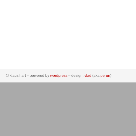
© klaus hart – powered by
wordpress
– design:
vlad
(aka
perun
)