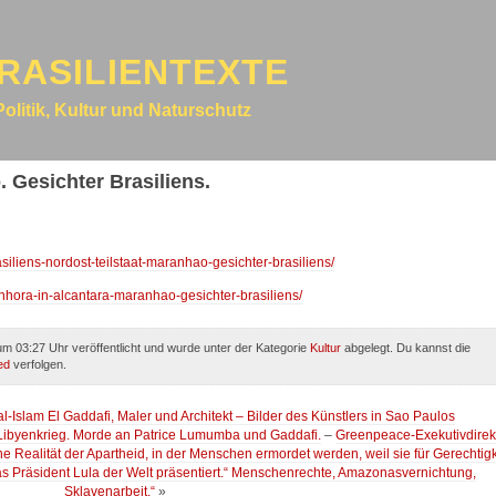
RASILIENTEXTE
Politik, Kultur und Naturschutz
 Gesichter Brasiliens.
asiliens-nordost-teilstaat-maranhao-gesichter-brasiliens/
enhora-in-alcantara-maranhao-gesichter-brasiliens/
m 03:27 Uhr veröffentlicht und wurde unter der Kategorie
Kultur
abgelegt. Du kannst die
ed
verfolgen.
al-Islam El Gaddafi, Maler und Architekt – Bilder des Künstlers in Sao Paulos
 Libyenkrieg. Morde an Patrice Lumumba und Gaddafi.
–
Greenpeace-Exekutivdirek
e Realität der Apartheid, in der Menschen ermordet werden, weil sie für Gerechtigk
das Präsident Lula der Welt präsentiert.“ Menschenrechte, Amazonasvernichtung,
Sklavenarbeit.“
»