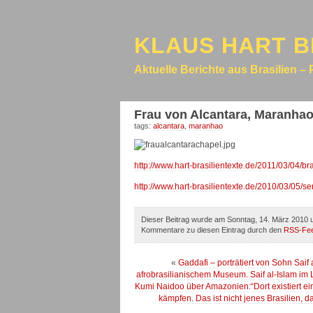
KLAUS HART B
Aktuelle Berichte aus Brasilien – 
Frau von Alcantara, Maranhao.
tags:
alcantara
,
maranhao
http://www.hart-brasilientexte.de/2011/03/04/br
http://www.hart-brasilientexte.de/2010/03/05/s
Dieser Beitrag wurde am Sonntag, 14. März 2010 u
Kommentare zu diesen Eintrag durch den
RSS-Fe
«
Gaddafi – porträtiert von Sohn Saif 
afrobrasilianischem Museum. Saif al-Islam im
Kumi Naidoo über Amazonien:“Dort existiert ein
kämpfen. Das ist nicht jenes Brasilien, 