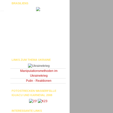
BRASILIENS
LINKS ZUM THEMA UKRAINE
Manipulationsmethoden im
Ukrainekrieg
Putin - Reaktionen
FOTOSTRECKEN WASSERFÄLLE
IGUACU UND KARNEVAL 2008
'
INTERESSANTE LINKS