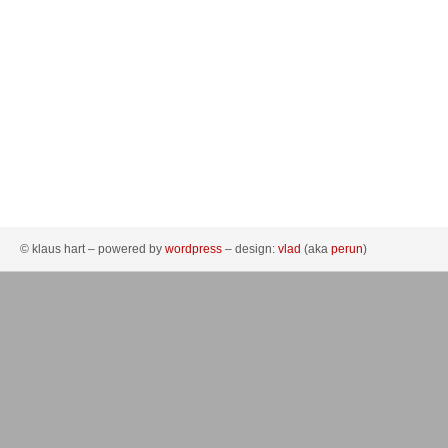
© klaus hart – powered by
wordpress
– design:
vlad
(aka
perun
)