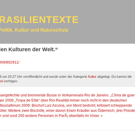
RASILIENTEXTE
Politik, Kultur und Naturschutz
en Kulturen der Welt.“
009/892911/
9 um 20:27 Uhr veröffentlicht und wurde unter der Kategorie
Kultur
abgelegt. Du kannst die
ed
verfolgen.
euergefechte und brennende Busse in Vorkarnevals-Rio de Janeiro. „Clima de guer
ger 2008 „Tropa de Elite“ über Rio-Realität immer noch nicht in den deutschen
tsozialforum 2009: Bischof Luiz Azcona, von Mord bedroht, kritisiert schleppende
ler. Weitere zwei Bischöfe, einer davon Erwin Kräutler aus Österreich, drei Prieste
 und rund 200 andere Personen in ParÃ¡ ebenfalls im Visier.
»