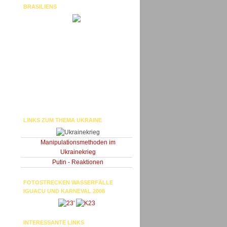
BRASILIENS
LINKS ZUM THEMA UKRAINE
Manipulationsmethoden im
Ukrainekrieg
Putin - Reaktionen
FOTOSTRECKEN WASSERFÄLLE
IGUACU UND KARNEVAL 2008
'
INTERESSANTE LINKS