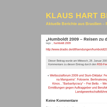
KLAUS HART B
Aktuelle Berichte aus Brasilien – 
„Humboldt 2009 – Reisen zu d
tags:
,
humboldt 2009
http://www.dradio.de/dlf/sendungen/humboldt2
Dieser Beitrag wurde am Mittwoch, 28. Januar 200
Kommentare zu diesen Eintrag durch den
RSS-Fe
«
Weltsozialforum 2009 und Slum-Diktatur: F
na Mangueira“. Fotoserie. Berlinalesie
Kinos…“Barbaritycracy“ – Frei Betto.
–
Wel
Ermittlungen gegen Auftraggeber und Berufskil
Landgewerkschaftsführer
Keine Kommentare