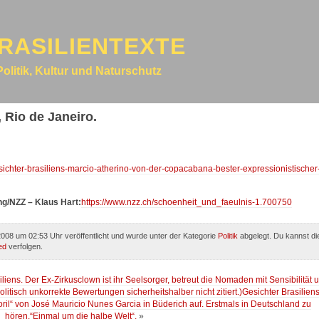
RASILIENTEXTE
Politik, Kultur und Naturschutz
 Rio de Janeiro.
esichter-brasiliens-marcio-atherino-von-der-copacabana-bester-expressionistischer
ng/NZZ – Klaus Hart:
https://www.nzz.ch/schoenheit_und_faeulnis-1.700750
08 um 02:53 Uhr veröffentlicht und wurde unter der Kategorie
Politik
abgelegt. Du kannst di
ed
verfolgen.
iens. Der Ex-Zirkusclown ist ihr Seelsorger, betreut die Nomaden mit Sensibilität 
litisch unkorrekte Bewertungen sicherheitshalber nicht zitiert.)Gesichter Brasiliens
oril“ von José Mauricio Nunes Garcia in Büderich auf. Erstmals in Deutschland zu
hören.“Einmal um die halbe Welt“.
»