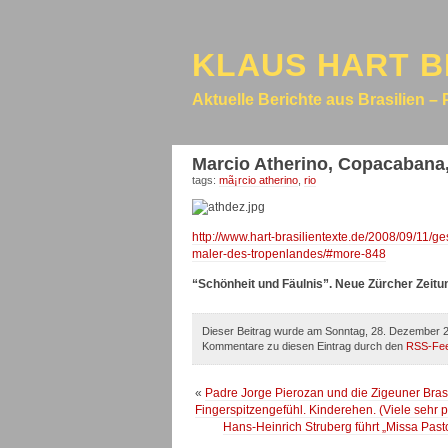
KLAUS HART B
Aktuelle Berichte aus Brasilien – 
Marcio Atherino, Copacabana,
tags:
mã¡rcio atherino
,
rio
http://www.hart-brasilientexte.de/2008/09/11/g
maler-des-tropenlandes/#more-848
“Schönheit und Fäulnis”. Neue Zürcher Zeitu
Dieser Beitrag wurde am Sonntag, 28. Dezember 20
Kommentare zu diesen Eintrag durch den
RSS-Fe
«
Padre Jorge Pierozan und die Zigeuner Brasil
Fingerspitzengefühl. Kinderehen. (Viele sehr po
Hans-Heinrich Struberg führt „Missa Past