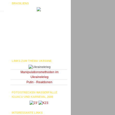
BRASILIENS
LINKS ZUM THEMA UKRAINE
Manipulationsmethoden im
Ukrainekrieg
Putin - Reaktionen
FOTOSTRECKEN WASSERFÄLLE
IGUACU UND KARNEVAL 2008
'
INTERESSANTE LINKS