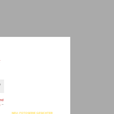
-
e
und
.
–
NEU: FOTOSERIE GESICHTER