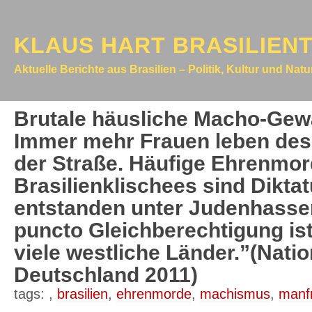
KLAUS HART BRASILIEN
Aktuelle Berichte aus Brasilien – Politik, Kultur und Nat
Brutale häusliche Macho-Gewal
Immer mehr Frauen leben des
der Straße. Häufige Ehrenmor
Brasilienklischees sind Dikta
entstanden unter Judenhasser
puncto Gleichberechtigung ist 
viele westliche Länder.”(Nati
Deutschland 2011)
tags:
,
brasilien
,
ehrenmorde
,
machismus
,
manf