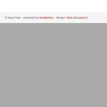
© klaus hart – powered by
wordpress
– design:
vlad
(aka
perun
)