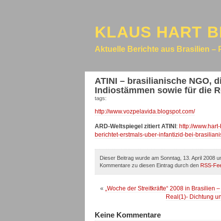
KLAUS HART B
Aktuelle Berichte aus Brasilien – 
ATINI – brasilianische NGO, d
Indiostämmen sowie für die R
tags:
http://www.vozpelavida.blogspot.com/
ARD-Weltspiegel zitiert ATINI
:
http://www.hart
berichtet-erstmals-uber-infantizid-bei-brasili
Dieser Beitrag wurde am Sonntag, 13. April 2008 u
Kommentare zu diesen Eintrag durch den
RSS-Fe
«
„Woche der Streitkräfte“ 2008 in Brasilien 
Real(1)- Dichtung u
Keine Kommentare