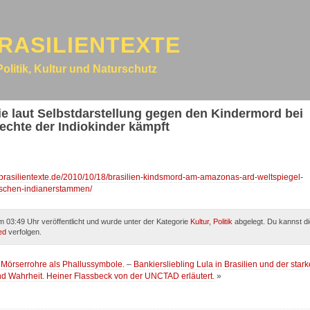
RASILIENTEXTE
Politik, Kultur und Naturschutz
ie laut Selbstdarstellung gegen den Kindermord bei
echte der Indiokinder kämpft
-brasilientexte.de/2010/10/18/brasilien-kindsmord-am-amazonas-ard-weltspiegel-
anischen-indianerstammen/
m 03:49 Uhr veröffentlicht und wurde unter der Kategorie
Kultur
,
Politik
abgelegt. Du kannst di
ed
verfolgen.
– Mörserrohre als Phallussymbole.
–
Bankiersliebling Lula in Brasilien und der stark
nd Wahrheit. Heiner Flassbeck von der UNCTAD erläutert.
»