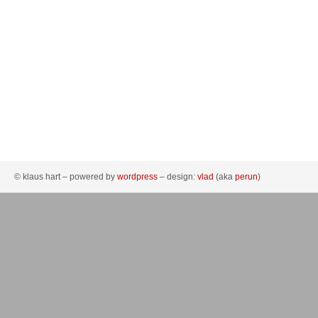
© klaus hart – powered by
wordpress
– design:
vlad
(aka
perun
)