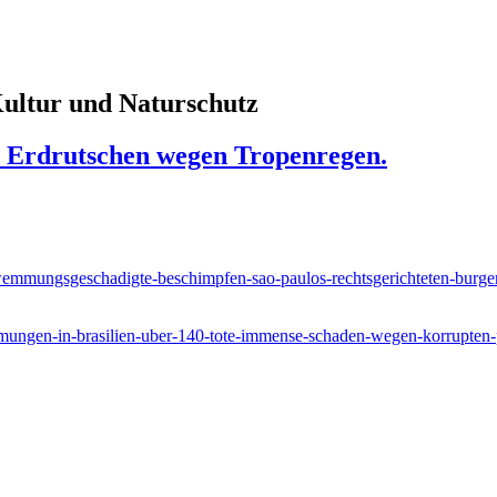
 Kultur und Naturschutz
ch Erdrutschen wegen Tropenregen.
hwemmungsgeschadigte-beschimpfen-sao-paulos-rechtsgerichteten-burg
mungen-in-brasilien-uber-140-tote-immense-schaden-wegen-korrupten-po