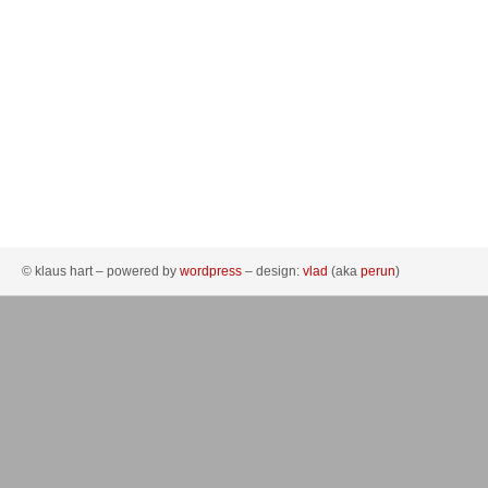
© klaus hart – powered by
wordpress
– design:
vlad
(aka
perun
)