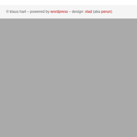
© klaus hart – powered by
wordpress
– design:
vlad
(aka
perun
)