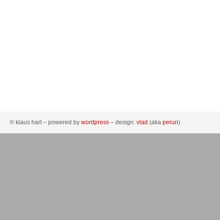
© klaus hart – powered by
wordpress
– design:
vlad
(aka
perun
)