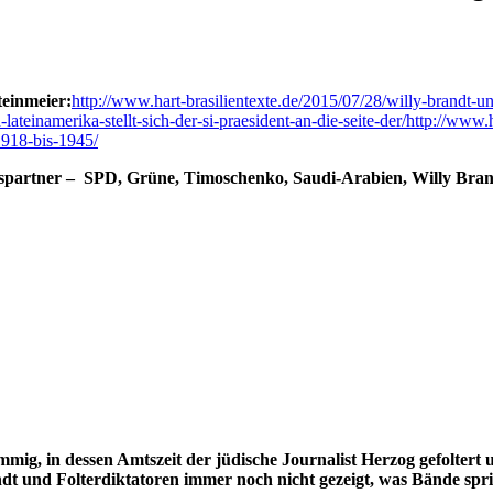
teinmeier:
http://www.hart-brasilientexte.de/2015/07/28/willy-brandt-un
lateinamerika-stellt-sich-der-si-praesident-an-die-seite-der/
http://www.h
1918-bis-1945/
nspartner – SPD, Grüne, Timoschenko, Saudi-Arabien, Willy Bra
mmig, in dessen Amtszeit der jüdische Journalist Herzog gefolte
 und Folterdiktatoren immer noch nicht gezeigt, was Bände spricht