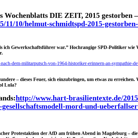
 Wochenblatts DIE ZEIT, 2015 gestorben – 
15/11/10/helmut-schmidtspd-2015-gestorben-
als ich Gewerkschaftsführer war.” Hochrangige SPD-Politiker wie
r.
-nach-dem-militarputsch-von-1964-historiker-erinnern-an-sympathie-der-fo
undere – dieses Feuer, sich einzubringen, um etwas zu erreichen. W
ol Lula?
ands:
http://www.hart-brasilientexte.de/2015
-gesellschaftsmodell-mord-und-ueberfallser
ischer Protestaktion der AfD am frühen Abend in Magdeburg – di