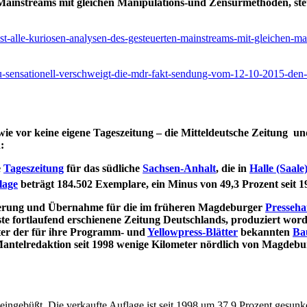
n Mainstreams mit gleichen Manipulations-und Zensurmethoden, ste
ast-alle-kuriosen-analysen-des-gesteuerten-mainstreams-mit-gleichen-m
ezu-sensationell-verschweigt-die-mdr-fakt-sendung-vom-12-10-2015-den
e vor keine eigene Tageszeitung – die Mitteldeutsche Zeitung 
:
e
Tageszeitung
für das südliche
Sachsen-Anhalt
, die in
Halle (Saale
lage
beträgt 184.502 Exemplare, ein Minus von 49,3 Prozent seit 1
sierung und Übernahme für die im früheren Magdeburger
Presseha
este fortlaufend erschienene Zeitung Deutschlands, produziert wor
er der für ihre Programm- und
Yellowpress-Blätter
bekannten
Ba
e Mantelredaktion seit 1998 wenige Kilometer nördlich von Magdeb
eingebüßt. Die verkaufte Auflage ist seit 1998 um 37,9 Prozent gesunk