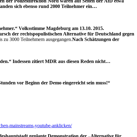
n der Polizeidirektion Nord waren auf Seiten der AfD etwa
e fanden sich ebenso rund 2000 Teilnehmer ein…
eilnehmer.“ Volksstimme Magdeburg am 13.10. 2015.
rsch der rechtspopulistischen Alternative für Deutschland gegen
is zu 3000 Teilnehmern ausgegangen.
Nach Schätzungen der
en.“ Indessen zitiert MDR aus diesen Reden nicht…
 Stunden vor Beginn der Demo eingereicht sein muss!“
tschen-mainstreams-youtube-anklicken/
shauptstadt geplante Demonstration der „Alternative für