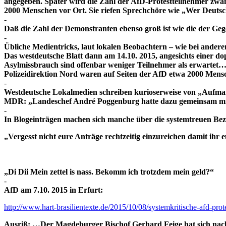
angegeben. Später wird die Zahl der AfD-Protestteilnehmer zwa
2000 Menschen vor Ort. Sie riefen Sprechchöre wie „Wer Deutsch
-
Daß die Zahl der Demonstranten ebenso groß ist wie die der Ge
-
Übliche Medientricks, laut lokalen Beobachtern – wie bei ander
Das westdeutsche Blatt dann am 14.10. 2015, angesichts einer d
Asylmissbrauch sind offenbar weniger Teilnehmer als erwartet
Polizeidirektion Nord waren auf Seiten der AfD etwa 2000 Mens
-
Westdeutsche Lokalmedien schreiben kurioserweise von „Aufmar
MDR: „Landeschef André Poggenburg hatte dazu gemeinsam mit 
-
In Blogeinträgen machen sich manche über die systemtreuen Bez
„Vergesst nicht eure Anträge rechtzeitig einzureichen damit ihr
„Di Dii
Mein zettel is nass. Bekomm ich trotzdem mein geld?“
-
AfD am 7.10. 2015 in Erfurt:
http://www.hart-brasilientexte.de/2015/10/08/systemkritische-afd-pro
Ausriß: …Der Magdeburger Bischof Gerhard Feige hat sich nach