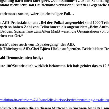
ngsläufig nach oben korrigiert. „Volksstimme“: …Nach Schätzunge
land nicht liebt, soll Deutschland verlassen“. Auf der Gegenseit
gendemonstranten, wäre ein einmaliger Fall…
en AfD-Protestaktionen: „Bei der Polizei angemeldet sind 1000 T
oppelt so hohen Zahl von Teilnehmern als angemeldet: „Beim Aufma
…
Bei dem Spaziergang zum Alten Markt waren die Organisatoren von b
chen vor Ort.“
sch“, aber auch von „Spaziergang“ der AfD.
Thüringens AfD-Chef Björn Höcke aufgerufen. Beide hielten Red
ahl-Demonstranten lustig:
 eure 10€/Stunde auch wirklich bekommt. Ich hab gehört das es 12
testaktion-in-erfurt-am-7-10-und-die-kuriose-berichterstattung-des-deu
drücklich gegen die an diesem Mittwoch in Sachsen-Anhalts Lande