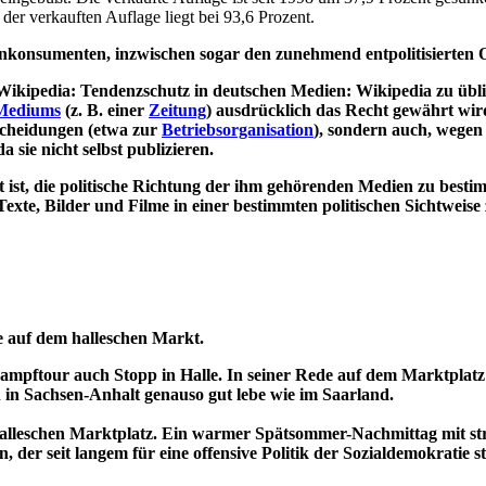
der verkauften Auflage liegt bei 93,6 Prozent.
enkonsumenten, inzwischen sogar den zunehmend entpolitisierten 
t Wikipedia: Tendenzschutz in deutschen Medien: Wikipedia zu übl
Mediums
(z. B. einer
Zeitung
) ausdrücklich das Recht gewährt wird
tscheidungen (etwa zur
Betriebsorganisation
), sondern auch, wegen
a sie nicht selbst publizieren.
gt ist, die politische Richtung der ihm gehörenden Medien zu best
Texte, Bilder und Filme in einer bestimmten politischen Sichtweis
 auf dem halleschen Markt.
pftour auch Stopp in Halle. In seiner Rede auf dem Marktplatz v
 in Sachsen-Anhalt genauso gut lebe wie im Saarland.
m halleschen Marktplatz. Ein warmer Spätsommer-Nachmittag mit
n, der seit langem für eine offensive Politik der Sozialdemokrati