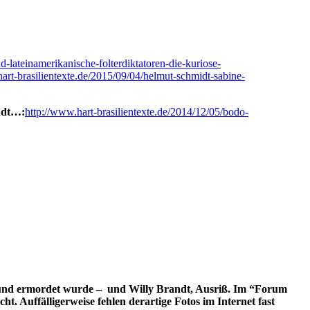
d-lateinamerikanische-folterdiktatoren-die-kuriose-
art-brasilientexte.de/2015/09/04/helmut-schmidt-sabine-
ndt…:
http://www.hart-brasilientexte.de/2014/12/05/bodo-
rt und ermordet wurde – und Willy Brandt, Ausriß. Im “Forum
. Auffälligerweise fehlen derartige Fotos im Internet fast