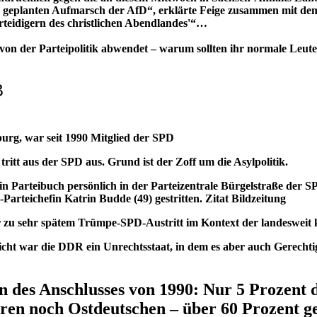
n geplanten Aufmarsch der AfD“, erklärte Feige zusammen mit d
teidigern des christlichen Abendlandes'“…
on der Parteipolitik abwendet – warum sollten ihr normale Leut
B
urg, war seit 1990 Mitglied der SPD
tritt aus der SPD aus. Grund ist der Zoff um die Asylpolitik.
 Parteibuch persönlich in der Parteizentrale Bürgelstraße der 
rteichefin Katrin Budde (49) gestritten. Zitat Bildzeitung
r zu sehr spätem Trümpe-SPD-Austritt im Kontext der landeswe
eicht war die DDR ein Unrechtsstaat, in dem es aber auch Gerechti
n des Anschlusses von 1990: Nur 5 Prozent
en noch Ostdeutschen – über 60 Prozent g