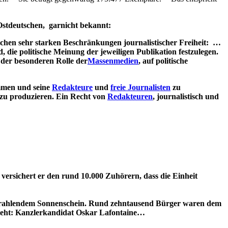
Ostdeutschen, garnicht bekannt:
ichen sehr starken Beschränkungen journalistischer Freiheit: …
, die politische Meinung der jeweiligen Publikation festzulegen.
 der besonderen Rolle der
Massenmedien
, auf politische
immen und seine
Redakteure
und
freie Journalisten
zu
e zu produzieren. Ein Recht von
Redakteuren
, journalistisch und
ersichert er den rund 10.000 Zuhörern, dass die Einheit
 strahlendem Sonnenschein. Rund zehntausend Bürger waren dem
e steht: Kanzlerkandidat Oskar Lafontaine…