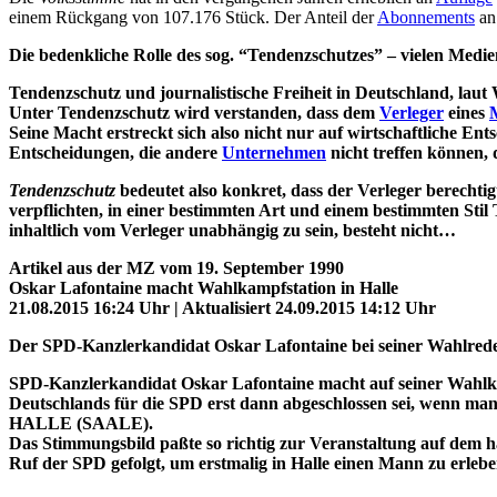
einem Rückgang von 107.176 Stück. Der Anteil der
Abonnements
an 
Die bedenkliche Rolle des sog. “Tendenzschutzes” – vielen Medi
Tendenzschutz und journalistische Freiheit in Deutschland, lau
Unter Tendenzschutz wird verstanden, dass dem
Verleger
eines
Seine Macht erstreckt sich also nicht nur auf wirtschaftliche En
Entscheidungen, die andere
Unternehmen
nicht treffen können, d
Tendenzschutz
bedeutet also konkret, dass der Verleger berechti
verpflichten, in einer bestimmten Art und einem bestimmten Stil 
inhaltlich vom Verleger unabhängig zu sein, besteht nicht…
Artikel aus der MZ vom 19. September 1990
Oskar Lafontaine macht Wahlkampfstation in Halle
21.08.2015 16:24 Uhr | Aktualisiert 24.09.2015 14:12 Uhr
Der SPD-Kanzlerkandidat Oskar Lafontaine bei seiner Wahlrede
SPD-Kanzlerkandidat Oskar Lafontaine macht auf seiner Wahlkam
Deutschlands für die SPD erst dann abgeschlossen sei, wenn man
HALLE (SAALE).
Das Stimmungsbild paßte so richtig zur Veranstaltung auf de
Ruf der SPD gefolgt, um erstmalig in Halle einen Mann zu erlebe