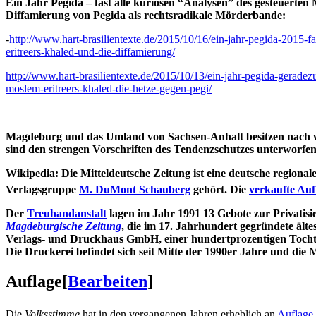
Ein Jahr Pegida – fast alle kuriosen “Analysen” des gesteuerte
Diffamierung von Pegida als rechtsradikale Mörderbande:
-
http://www.hart-brasilientexte.de/2015/10/16/ein-jahr-pegida-2015-f
eritreers-khaled-und-die-diffamierung/
http://www.hart-brasilientexte.de/2015/10/13/ein-jahr-pegida-gerad
moslem-eritreers-khaled-die-hetze-gegen-pegi/
Magdeburg und das Umland von Sachsen-Anhalt besitzen nach wi
sind den strengen Vorschriften des Tendenzschutzes unterworfen
Wikipedia: Die Mitteldeutsche Zeitung ist eine deutsche regional
Verlagsgruppe
M. DuMont Schauberg
gehört. Die
verkaufte Auf
Der
Treuhandanstalt
lagen im Jahr 1991 13 Gebote zur Privati
Magdeburgische Zeitung
, die im 17. Jahrhundert gegründete ält
Verlags- und Druckhaus GmbH, einer hundertprozentigen Tocht
Die Druckerei befindet sich seit Mitte der 1990er Jahre und di
Auflage
[
Bearbeiten
]
Die
Volksstimme
hat in den vergangenen Jahren erheblich an
Auflage