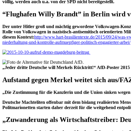
völlig, werden auch u.a. von der SPD nicht bereitgestellt.
“Flughafen Willy Brandt” in Berlin wird 
Der unter Hitler groß und mächtig gewordene Volkswagen-Konze
Rolle von Volkswagen in nazistisch-antisemitisch orientierten Mi
diesem Kontext:
http://www.hart-brasilientexte.de/2015/09/24/was-v
niederhaltung-und-kontrolle-aufmuepfiger-politisch-engagierter-arbei/
„Jeder dritte Deutsche will Merkels Rücktritt!“ AfD-Poster 2015
Aufstand gegen Merkel weitet sich aus/FAZ
„Die Zustimmung für die Kanzlerin und die Union sinken wegen M
Deutsche Machteliten offenbar mit dem bislang realisierten Men
Politmarionetten starten daher derzeit für die weitgehend entpol
„Zuwanderung als Wirtschaftstreiber:
Deu