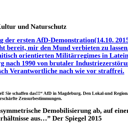
 Kultur und Naturschutz
 der ersten AfD-Demonstration(14.10. 201
ht bereit, mir den Mund verbieten zu lassen
mitisch orientierten Militärregimes in La
nach 1990 von brutaler Industriezerstörun
ch Verantwortliche nach wie vor straffrei.
l! Sie schaffen das!!!“ AfD in Magdeburg. Den Lokal-und Region
verschärfte Zensurbestimmungen.
assymmetrische Demobilisierung ab, auf ein
erhältnisse aus…” Der Spiegel 2015