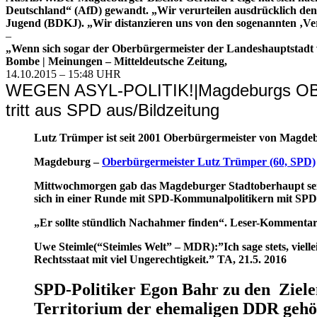
Deutschland“ (AfD) gewandt. „Wir verurteilen ausdrücklich de
Jugend (BDKJ). „Wir distanzieren uns von den sogenannten ‚Ver
–
„Wenn sich sogar der Oberbürgermeister der Landeshauptstadt v
Bombe | Meinungen – Mitteldeutsche Zeitung,
14.10.2015 – 15:48 UHR
WEGEN ASYL-POLITIK!
|
Magdeburgs O
tritt aus SPD aus/Bildzeitung
Lutz Trümper ist seit 2001 Oberbürgermeister von Magdeb
Magdeburg –
Oberbürgermeister Lutz Trümper (60, SPD)
Mittwochmorgen gab das Magdeburger Stadtoberhaupt sein
sich in einer Runde mit SPD-Kommunalpolitikern mit SPD-Pa
„Er sollte stündlich Nachahmer finden“. Leser-Kommenta
Uwe Steimle(“Steimles Welt” – MDR):”Ich sage stets, viell
Rechtsstaat mit viel Ungerechtigkeit.” TA, 21.5. 2016
SPD-Politiker Egon Bahr zu den Ziele
Territorium der ehemaligen DDR gehör