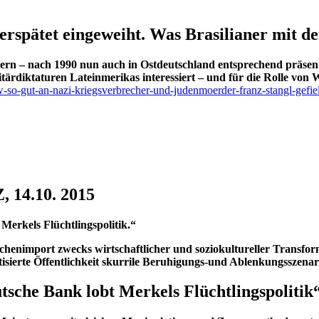
verspätet eingeweiht. Was Brasilianer mit 
rn – nach 1990 nun auch in Ostdeutschland entsprechend präsent
litärdiktaturen Lateinmerikas interessiert – und für die Rolle vo
w-so-gut-an-nazi-kriegsverbrecher-und-judenmoerder-franz-stangl-gefiel
, 14.10. 2015
erkels Flüchtlingspolitik.“
schenimport zwecks wirtschaftlicher und soziokultureller Transf
itisierte Öffentlichkeit skurrile Beruhigungs-und Ablenkungsszenar
tsche Bank lobt Merkels Flüchtlingspolitik