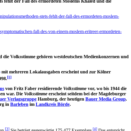
ts fehlt der Fall des ermordeten Moslems Khaled und die
anipulationsmethoden-stets-fehlt-der-fall-des-ermordeten-moslem-
-symptomatischen-fall-des-von-einem-moslem-eritreer-ermordeten-
und die Volksstimme gehören westdeutschen Medienkonzernen und
)
mit mehreren Lokalausgaben erscheint und zur Kölner
[1]
998.
us
von Fritz Faber residierende
Volksstimme
vor, wo bis 1944 die
den war. Die
Volksstimme
erscheint seitdem bei der Magdeburger
uer Verlagsgruppe
Hamburg, der heutigen
Bauer Media Group
.
urg in
Barleben
im
Landkreis Börde
.
[3]
[4]
en.
Sie beträgt gegenwärtig 175.477 Exemplare.
Das entspricht