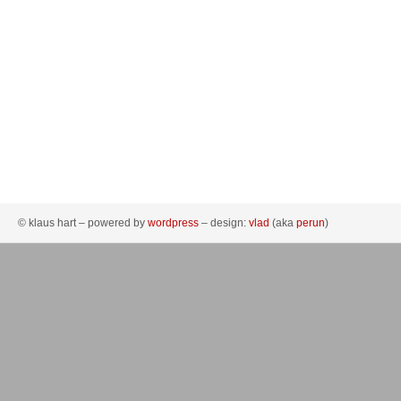
© klaus hart – powered by
wordpress
– design:
vlad
(aka
perun
)