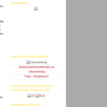
BRASILIENS
en.
Die
r
s
ten
LINKS ZUM THEMA UKRAINE
Manipulationsmethoden im
Ukrainekrieg
Putin - Reaktionen
FOTOSTRECKEN WASSERFÄLLE
IGUACU UND KARNEVAL 2008
'
en
INTERESSANTE LINKS