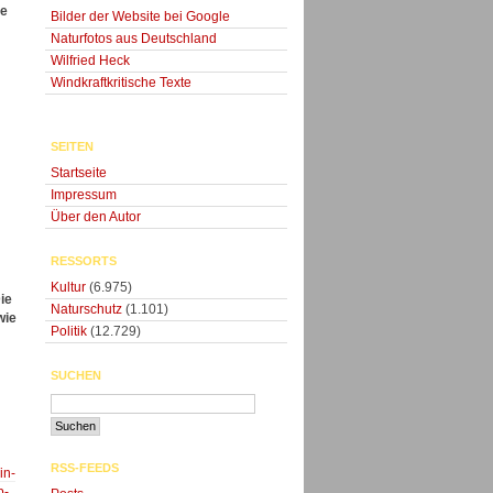
he
Bilder der Website bei Google
Naturfotos aus Deutschland
Wilfried Heck
Windkraftkritische Texte
SEITEN
Startseite
Impressum
Über den Autor
RESSORTS
Kultur
(6.975)
ie
Naturschutz
(1.101)
wie
Politik
(12.729)
SUCHEN
RSS-FEEDS
in-
b-