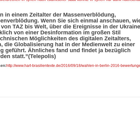
en in einem Zeitalter der Massenverblödung,
enverblödung. Wenn Sie sich einmal anschauen, wi
 von TAZ bis Welt, über die Ereignisse in der Ukrain
lich von einer Desinformation im großen Stil
echnischen Möglichkeiten des digitalen Zeitalters,
, die Globalisierung hat in der Medienwelt zu einer
g geführt. Ähnliches fand und findet ja bezüglich
en statt.”(Telepolis)
sen:
http://www.hart-brasilientexte.de/2016/09/18/wahlen-in-berlin-2016-bewertung