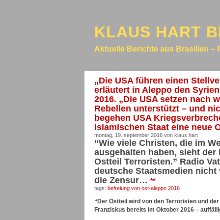
KLAUS HART B
Aktuelle Berichte aus Brasilien – 
„Die USA führen einen Stellv
erläutert in Aleppo den Syrie
2016. „Die USA setzen nach 
Rebellen unterstützt – und n
begehen USA Kriegsverbreche
Islamischen Staat eine neue
montag, 19. september 2016 von klaus hart
“Wie viele Christen, die im W
ausgehalten haben, sieht der
Ostteil Terroristen.” Radio V
deutsche Staatsmedien nicht v
die Zensur…
**
tags:
befreiung von ost-aleppo 2016
“Der Ostteil wird von den Terroristen und der
Franziskus bereits im Oktober 2016 – auffäl