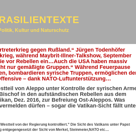
RASILIENTEXTE
Politik, Kultur und Naturschutz
ertreterkrieg gegen Rußland.“ Jürgen Todenhöfer
nkrieg, während Maybrit-Illner-Talkshow, September
wie vor Rebellen ein…Auch die USA haben massiv
icht nur gemäßigte Gruppen.“ Während Feuerpause
n, bombardieren syrische Truppen, ermöglichen d
 Offensive – dank NATO-Luftunterstützung…
estteil von Aleppo unter Kontrolle der syrischen Arm
 Bischof in den aufständischen Rebellen aus dem
atikan, Dez. 2016, zur Befreiung Ost-Aleppos. Was
ermelden dürfen – sogar die Vatikan-Sicht fällt unte
 Westteil von der Regierung kontrolliert.” Die Sicht des Vatikans unter Papst
lig entgegengesetzt der Sicht von Merkel, Steinmeier,NATO etc…