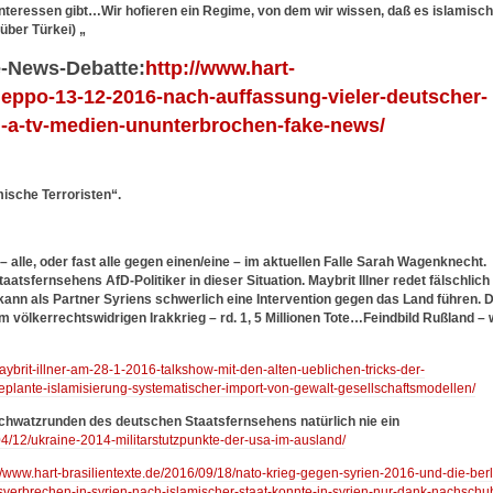
e Interessen gibt…Wir hofieren ein Regime, von dem wir wissen, daß es islamisc
über Türkei) „
e-News-Debatte:
http://www.hart-
aleppo-13-12-2016-nach-auffassung-vieler-deutscher-
-a-tv-medien-ununterbrochen-fake-news/
mische Terroristen“.
lle, oder fast alle gegen einen/eine – im aktuellen Falle Sarah Wagenknecht.
atsfernsehens AfD-Politiker in dieser Situation. Maybrit Illner redet fälschlich
ann als Partner Syriens schwerlich eine Intervention gegen das Land führen. D
 völkerrechtswidrigen Irakkrieg – rd. 1, 5 Millionen Tote…Feindbild Rußland – 
aybrit-illner-am-28-1-2016-talkshow-mit-den-alten-ueblichen-tricks-der-
eplante-islamisierung-systematischer-import-von-gewalt-gesellschaftsmodellen/
Schwatzrunden des deutschen Staatsfernsehens natürlich nie ein
/04/12/ukraine-2014-militarstutzpunkte-der-usa-im-ausland/
://www.hart-brasilientexte.de/2016/09/18/nato-krieg-gegen-syrien-2016-und-die-berl
sverbrechen-in-syrien-nach-islamischer-staat-konnte-in-syrien-nur-dank-nachschu