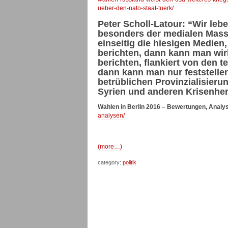
ueber-den-nato-staat-tuerk/
Peter Scholl-Latour: “Wir leb
besonders der medialen Mass
einseitig die hiesigen Medien,
berichten, dann kann man wirk
berichten, flankiert von den t
dann kann man nur feststellen
betrüblichen Provinzialisierun
Syrien und anderen Krisenherd
Wahlen in Berlin 2016 – Bewertungen, Analy
analysen/
(more…)
category:
politik