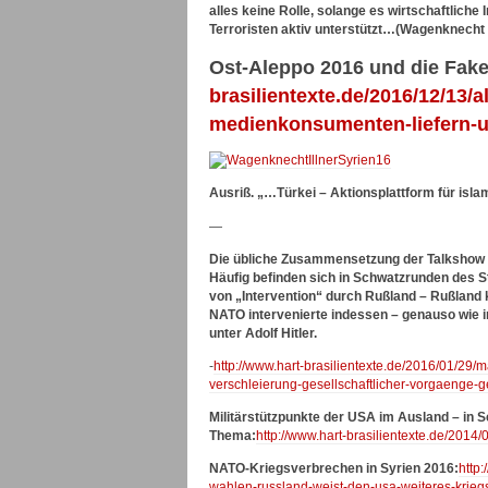
alles keine Rolle, solange es wirtschaftlich
Terroristen aktiv unterstützt…(Wagenknecht 
Ost-Aleppo 2016 und die Fak
brasilientexte.de/2016/12/13/
medienkonsumenten-liefern-u
Ausriß. „…Türkei – Aktionsplattform für isla
—
Die übliche Zusammensetzung der Talkshow – a
Häufig befinden sich in Schwatzrunden des Sta
von „Intervention“ durch Rußland – Rußland k
NATO intervenierte indessen – genauso wie im
unter Adolf Hitler.
-
http://www.hart-brasilientexte.de/2016/01/29/m
verschleierung-gesellschaftlicher-vorgaenge-g
Militärstützpunkte der USA im Ausland – in 
Thema:
http://www.hart-brasilientexte.de/2014
NATO-Kriegsverbrechen in Syrien 2016:
http
wahlen-russland-weist-den-usa-weiteres-krieg