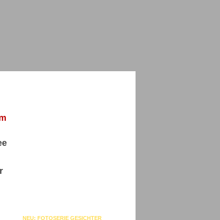
em
ee
r
NEU: FOTOSERIE GESICHTER