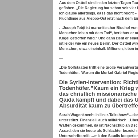
Aus dem Ostteil sind in den letzten Tagen Ta
geflohen. „Die Regierung hat schon seit vier
Ich glaube allerdings, dass das nicht reicht 
Flüchtlinge aus Aleppo-Ost jetzt nach dem E
…Joseph Tobji ist maronitischer Bischof von
Menschen leben mit dem Tod“, berichtet er 
Kugel getroffen wird.“ Und dann zieht er eine
ist leider wie ein neues Berlin. Der Ostteil w
Menschen, etwa eineinhalb Millionen, leben i
—
„Die Golfstaaten trifft eine große Verantwort
Todenhöfer. Warum die Merkel-Gabriel-Regie
Die Syrien-Intervention: Rich
Todenhöfer.”Kaum ein Krieg wi
das christlich missionarische
Qaida kämpft und dabei das U
Absurdität kaum zu übertreffe
Sarah Wagenknecht in Illner-Talkshow:“…das is
unterstützt. Finanziell, auch militärisch…Übe
Waffen gekommen, da ist Nachschub an Dsc
Assad, den sie heute als Schlächter bezeic
Unterschriftsreife…mit den Saudis kooperier