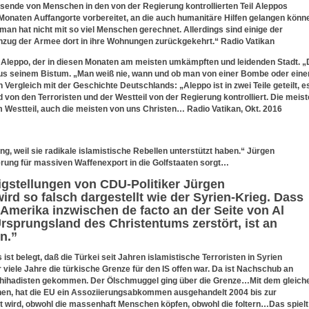
usende von Menschen in den von der Regierung kontrollierten Teil Aleppos
 Monaten Auffangorte vorbereitet, an die auch humanitäre Hilfen gelangen könn
– man hat nicht mit so viel Menschen gerechnet. Allerdings sind einige der
inzug der Armee dort in ihre Wohnungen zurückgekehrt.“ Radio Vatikan
 Aleppo, der in diesen Monaten am meisten umkämpften und leidenden Stadt. „
aus seinem Bistum. „Man weiß nie, wann und ob man von einer Bombe oder eine
n Vergleich mit der Geschichte Deutschlands: „Aleppo ist in zwei Teile geteilt, e
ird von den Terroristen und der Westteil von der Regierung kontrolliert. Die meis
m Westteil, auch die meisten von uns Christen… Radio Vatikan, Okt. 2016
ung, weil sie radikale islamistische Rebellen unterstützt haben.“ Jürgen
rung für massiven Waffenexport in die Golfstaaten sorgt…
tigstellungen von CDU-Politiker Jürgen
rd so falsch dargestellt wie der Syrien-Krieg. Dass
 Amerika inzwischen de facto an der Seite von Al
rsprungsland des Christentums zerstört, ist an
n.”
t belegt, daß die Türkei seit Jahren islamistische Terroristen in Syrien
r viele Jahre die türkische Grenze für den IS offen war. Da ist Nachschub an
hihadisten gekommen. Der Ölschmuggel ging über die Grenze…Mit dem gleich
hnen, hat die EU ein Assoziierungsabkommen ausgehandelt 2004 bis zur
t wird, obwohl die massenhaft Menschen köpfen, obwohl die foltern…Das spielt