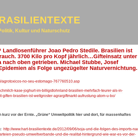
RASILIENTEXTE
Politik, Kultur und Naturschutz
 Landlosenführer Joao Pedro Stedile. Brasilien ist
rauch. 3700 Kilo pro Kopf jährlich…Gifteinsatz unter
a nach oben getrieben. Michael Stubbe, Josef
Epidemien als Folge ungezügelter Naturvernichtung.
/24/agrotoxicos-no-seu-estomago-767760510.asp
schmilch-kase-joghurt-im-billigstlohnland-brasilien-mehrfach-teurer-als-in-
-giften-brasilien-ist-weltgroster-agrargiftmarkt-aufrustung-atom-u-bo/
ch kurz vor der Ernte. „Grüne“ Umweltpolitik hier und dort, für massenhaftes
n:
http://www.hart-brasilientexte.de/2012/09/06/soja-und-die-folgen-des-imports-na
rteien-pseudo-umweltverbande-und-die-realitat-hintergrund-wie-war-es-vor-der-