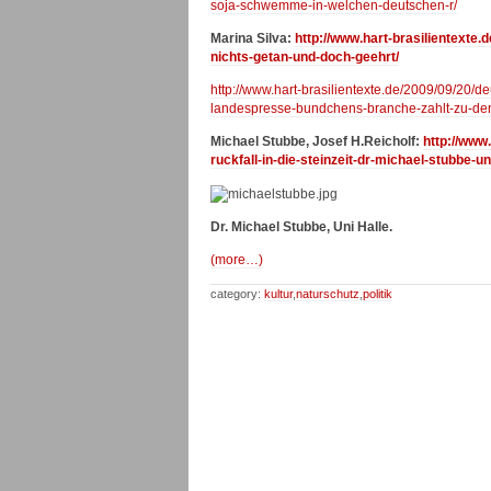
soja-schwemme-in-welchen-deutschen-r/
Marina Silva:
http://www.hart-brasilientexte.
nichts-getan-und-doch-geehrt/
http://www.hart-brasilientexte.de/2009/09/20
landespresse-bundchens-branche-zahlt-zu-de
Michael Stubbe, Josef H.Reicholf:
http://www
ruckfall-in-die-steinzeit-dr-michael-stubbe-u
Dr. Michael Stubbe, Uni Halle.
(more…)
category:
kultur
,
naturschutz
,
politik