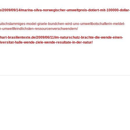
de/2009/09/14/marina-silva-norwegischer-umweltpreis-dotiert-mit-100000-dollar
/deutschstammiges-model-gisele-bundchen-wird-uno-umweltbotschafterin-meldet-
n-umweltfeindlichsten-ressourcenverschwendern/
.hart-brasilientexte.de/2009/06/11/im-naturschutz-brachte-die-wende-einen-
niversitat-halle-wende-ziele-wende-resultate-in-der-natur/