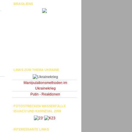
BRASILIENS
-
LINKS ZUM THEMA UKRAINE
Manipulationsmethoden im
Ukrainekrieg
Putin - Reaktionen
FOTOSTRECKEN WASSERFÄLLE
IGUACU UND KARNEVAL 2008
'
INTERESSANTE LINKS