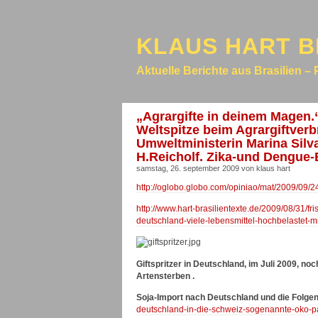
KLAUS HART B
Aktuelle Berichte aus Brasilien – 
„Agrargifte in deinem Magen.“
Weltspitze beim Agrargiftverb
Umweltministerin Marina Silv
H.Reicholf. Zika-und Dengue-
samstag, 26. september 2009 von klaus hart
http://oglobo.globo.com/opiniao/mat/2009/09
http://www.hart-brasilientexte.de/2009/08/31/fri
deutschland-viele-lebensmittel-hochbelastet-mit
Giftspritzer in Deutschland, im Juli 2009, no
Artensterben .
Soja-Import nach Deutschland und die Folge
deutschland-in-die-schweiz-sogenannte-oko-pa