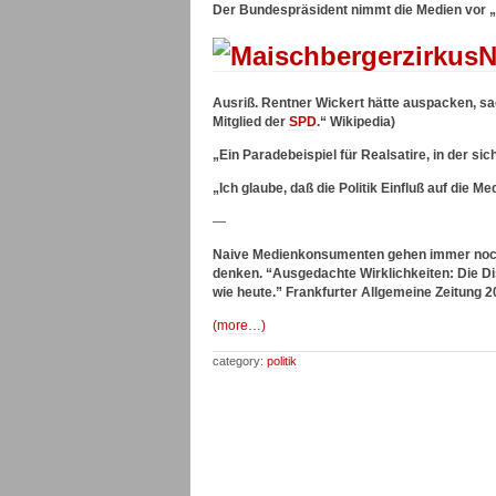
Der Bundespräsident nimmt die Medien vor „
Ausriß. Rentner Wickert hätte auspacken, sag
Mitglied der
SPD
.“ Wikipedia)
„Ein Paradebeispiel für Realsatire, in der si
„Ich glaube, daß die Politik Einfluß auf die M
—
Naive Medienkonsumenten gehen immer noch
denken. “Ausgedachte Wirklichkeiten: Die Dis
wie heute.” Frankfurter Allgemeine Zeitung 
(more…)
category:
politik