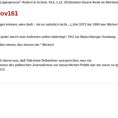
Lügenpresse“-Rufern in Schutz. FAZ, 1.12. 2016(unten Gauck-Rede im Wortlaut
en können, wies läuft – tat es natürlich nicht…(„Von 1972 bis 1980 war Wicker
ch jeder durch sein Auftreten selbst widerlegt.“ FAZ zur Maischberger-Sendung
edien nimmt, das wissen wir.“ Wickert
 davon aus, daß Talkshow-Teilnehmer aussprechen, was sie
tanz des politischen Journalismus zur tatsächlichen Politik war nie zuvor so g
2013