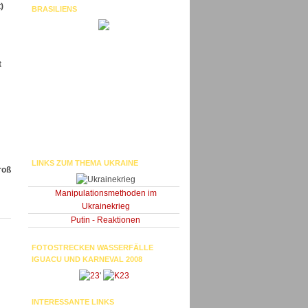
)
BRASILIENS
t
LINKS ZUM THEMA UKRAINE
roß
Manipulationsmethoden im
Ukrainekrieg
Putin - Reaktionen
FOTOSTRECKEN WASSERFÄLLE
IGUACU UND KARNEVAL 2008
'
INTERESSANTE LINKS