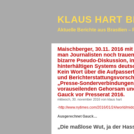
KLAUS HART B
Aktuelle Berichte aus Brasilien – 
Maischberger, 30.11. 2016 mi
man Journalisten noch trauen
bizarre Pseudo-Diskussion, 
hinterhältigen Systems deut
Kein Wort über die Aufpasse
und Berichterstattungsvorsch
„Presse-Sonderverbindungen“
vorauseilenden Gehorsam un
Gauck vor Presserat 2016.
mittwoch, 30. november 2016 von klaus hart
-
http://www.nytimes.com/2016/01/24/world/midd
Ausgerechnet Gauck…
„Die maßlose Wut, ja der Has