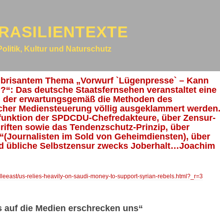
RASILIENTEXTE
Politik, Kultur und Naturschutz
t brisantem Thema „Vorwurf `Lügenpresse` – Kann
?“: Das deutsche Staatsfernsehen veranstaltet eine
in der erwartungsgemäß die Methoden des
scher Mediensteuerung völlig ausgeklammert werden
rfunktion der SPDCDU-Chefredakteure, über Zensur-
riften sowie das Tendenzschutz-Prinzip, über
(Journalisten im Sold von Geheimdiensten), über
d übliche Selbstzensur zwecks Joberhalt…Joachim
leeast/us-relies-heavily-on-saudi-money-to-support-syrian-rebels.html?_r=3
s auf die Medien erschrecken uns“