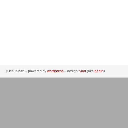
© klaus hart – powered by
wordpress
– design:
vlad
(aka
perun
)