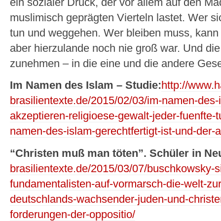
ein sozialer Druck, der vor allem auf den M
muslimisch geprägten Vierteln lastet. Wer s
tun und weggehen. Wer bleiben muss, kann nu
aber hierzulande noch nie groß war. Und di
zunehmen – in die eine und die andere Ges
Im Namen des Islam – Studie:
http://www.h
brasilientexte.de/2015/02/03/im-namen-des-
akzeptieren-religioese-gewalt-jeder-fuenfte-
namen-des-islam-gerechtfertigt-ist-und-der-
“Christen muß man töten”. Schüler in Ne
brasilientexte.de/2015/03/07/buschkowsky-si
fundamentalisten-auf-vormarsch-die-welt-zur
deutschlands-wachsender-juden-und-christ
forderungen-der-oppositio/