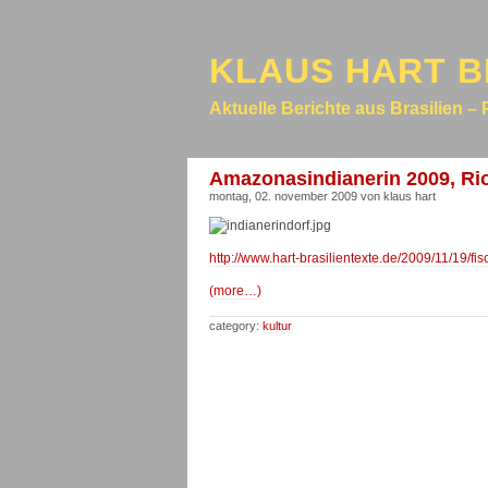
KLAUS HART B
Aktuelle Berichte aus Brasilien – 
Amazonasindianerin 2009, Rio
montag, 02. november 2009 von klaus hart
http://www.hart-brasilientexte.de/2009/11/19/f
(more…)
category:
kultur