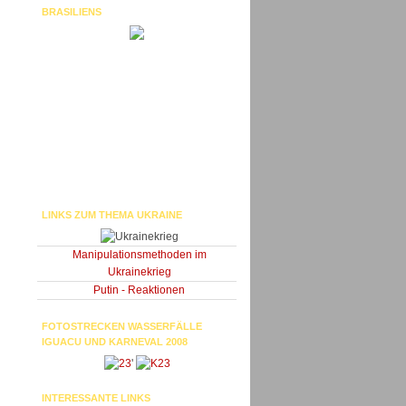
BRASILIENS
LINKS ZUM THEMA UKRAINE
Manipulationsmethoden im
Ukrainekrieg
Putin - Reaktionen
FOTOSTRECKEN WASSERFÄLLE
IGUACU UND KARNEVAL 2008
'
INTERESSANTE LINKS