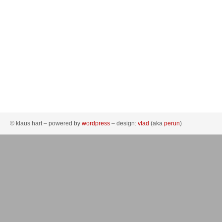
© klaus hart – powered by
wordpress
– design:
vlad
(aka
perun
)