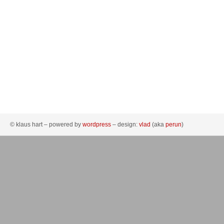
© klaus hart – powered by
wordpress
– design:
vlad
(aka
perun
)