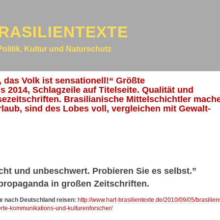
RASILIENTEXTE
Politik, Kultur und Naturschutz
 das Volk ist sensationell!“ Größte
s 2014, Schlagzeile auf Titelseite. Qualität und
ezeitschriften. Brasilianische Mittelschichtler mach
aub, sind des Lobes voll, vergleichen mit Gewalt-
.
icht und unbeschwert. Probieren Sie es selbst.”
ropaganda in großen Zeitschriften.
ne nach Deutschland reisen:
http://www.hart-brasilientexte.de/2010/09/05/brasilien
erte-kommunikations-und-kulturenforscher/