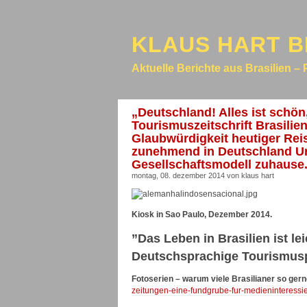
KLAUS HART B
Aktuelle Berichte aus Brasilien – 
„Deutschland! Alles ist schön,
Tourismuszeitschrift Brasilien
Glaubwürdigkeit heutiger Reis
zunehmend in Deutschland Url
Gesellschaftsmodell zuhause
montag, 08. dezember 2014 von klaus hart
Kiosk in Sao Paulo, Dezember 2014.
”Das Leben in Brasilien ist le
Deutschsprachige Tourismusp
Fotoserien – warum viele Brasilianer so ger
zeitungen-eine-fundgrube-fur-medieninteressi