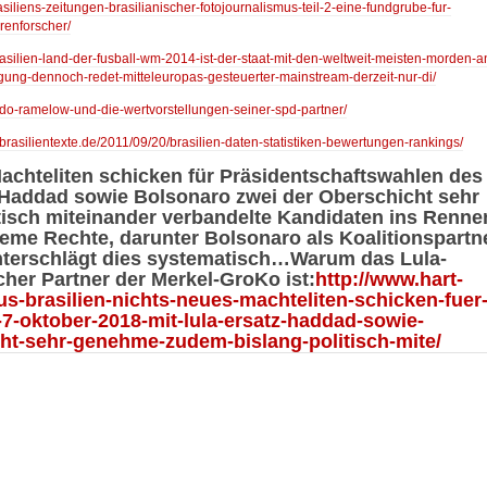
asiliens-zeitungen-brasilianischer-fotojournalismus-teil-2-eine-fundgrube-fur-
renforscher/
rasilien-land-der-fusball-wm-2014-ist-der-staat-mit-den-weltweit-meisten-morden-a
ng-dennoch-redet-mitteleuropas-gesteuerter-mainstream-derzeit-nur-di/
bodo-ramelow-und-die-wertvorstellungen-seiner-spd-partner/
-brasilientexte.de/2011/09/20/brasilien-daten-statistiken-bewertungen-rankings/
achteliten schicken für Präsidentschaftswahlen des 
 Haddad sowie Bolsonaro zwei der Oberschicht sehr
isch miteinander verbandelte Kandidaten ins Renne
reme Rechte, darunter Bolsonaro als Koalitionspartn
nterschlägt dies systematisch…Warum das Lula-
cher Partner der Merkel-GroKo ist:
http://www.hart-
aus-brasilien-nichts-neues-machteliten-schicken-fuer
7-oktober-2018-mit-lula-ersatz-haddad-sowie-
ht-sehr-genehme-zudem-bislang-politisch-mite/