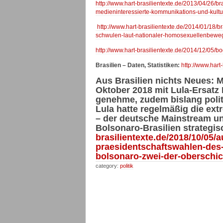
http://www.hart-brasilientexte.de/2013/04/26/br
medieninteressierte-kommunikations-und-kultu
http://www.hart-brasilientexte.de/2014/01/18/b
schwulen-laut-nationaler-homosexuellenbewegu
http://www.hart-brasilientexte.de/2014/12/05/
Brasilien – Daten, Statistiken:
http://www.hart
Aus Brasilien nichts Neues: M
Oktober 2018 mit Lula-Ersatz
genehme, zudem bislang polit
Lula hatte regelmäßig die ext
– der deutsche Mainstream u
Bolsonaro-Brasilien strategis
brasilientexte.de/2018/10/05/
praesidentschaftswahlen-des-
bolsonaro-zwei-der-oberschic
category:
politik