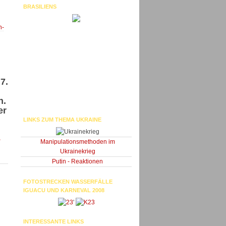
BRASILIENS
n-
7.
n.
er
LINKS ZUM THEMA UKRAINE
-
Manipulationsmethoden im
Ukrainekrieg
Putin - Reaktionen
FOTOSTRECKEN WASSERFÄLLE
IGUACU UND KARNEVAL 2008
'
INTERESSANTE LINKS