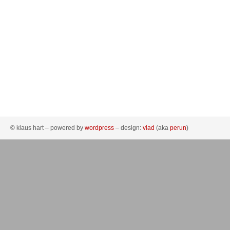
© klaus hart – powered by
wordpress
– design:
vlad
(aka
perun
)