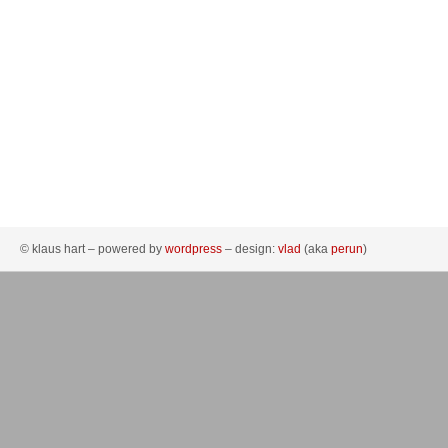
© klaus hart – powered by
wordpress
– design:
vlad
(aka
perun
)