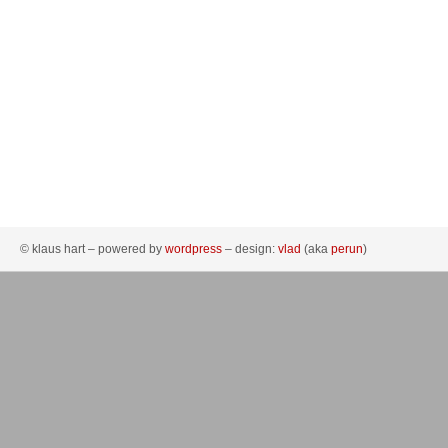
© klaus hart – powered by
wordpress
– design:
vlad
(aka
perun
)