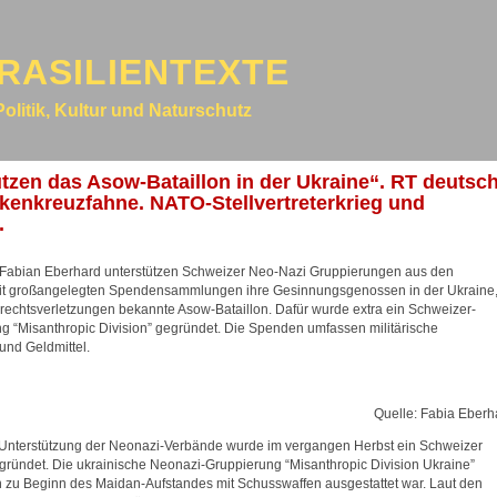
RASILIENTEXTE
Politik, Kultur und Naturschutz
tzen das Asow-Bataillon in der Ukraine“. RT deutsch
akenkreuzfahne. NATO-Stellvertreterkrieg und
.
Fabian Eberhard unterstützen Schweizer Neo-Nazi Gruppierungen aus den
 mit großangelegten Spendensammlungen ihre Gesinnungsgenossen in der Ukraine
echtsverletzungen bekannte Asow-Bataillon. Dafür wurde extra ein Schweizer-
g “Misanthropic Division” gegründet. Die Spenden umfassen militärische
und Geldmittel.
Quelle: Fabia Eberh
 Unterstützung der Neonazi-Verbände wurde im vergangen Herbst ein Schweizer
egründet. Die ukrainische Neonazi-Gruppierung “Misanthropic Division Ukraine”
on zu Beginn des Maidan-Aufstandes mit Schusswaffen ausgestattet war. Laut den