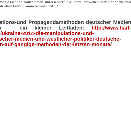
schlossenheit vollkommen unterschätzt. Sie hätte entweder härter oder weiche
jedenfalls bislang kaum beeindruckt…”
ulations-und Propagandamethoden deutscher Medie
ker – ein kleiner Leitfaden:
http://www.hart
5/ukraine-2014-die-manipulations-und-
her-medien-und-westlicher-politiker-deutsche-
-auf-gangige-methoden-der-letzten-monate/