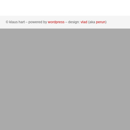
© klaus hart – powered by
wordpress
– design:
vlad
(aka
perun
)