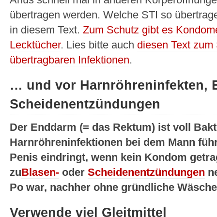
Anus schnell mal in anderen Körperöffnung
übertragen werden. Welche STI so übertrag
in diesem Text.
Zum Schutz gibt es Kondom
Lecktücher
. Lies bitte auch
diesen Text zum 
übertragbaren Infektionen
.
… und vor Harnröhreninfekten, 
Scheidenentzündungen
Der Enddarm (= das Rektum) ist voll Bakte
Harnröhreninfektionen bei dem Mann füh
Penis eindringt, wenn kein Kondom getrag
zu
Blasen-
oder
Scheidenentzündungen
ne
Po war, nachher ohne gründliche Wäsche 
Verwende viel Gleitmittel