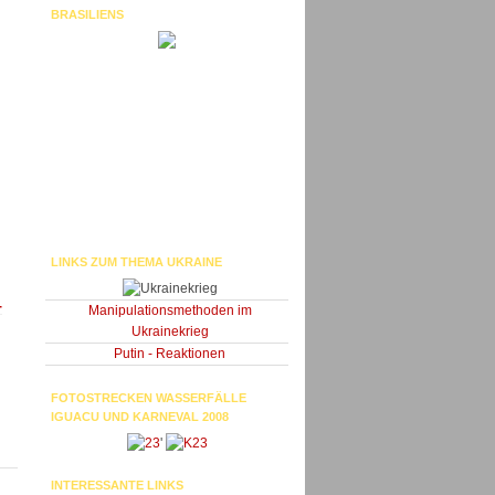
BRASILIENS
LINKS ZUM THEMA UKRAINE
-
Manipulationsmethoden im
Ukrainekrieg
Putin - Reaktionen
FOTOSTRECKEN WASSERFÄLLE
IGUACU UND KARNEVAL 2008
'
INTERESSANTE LINKS