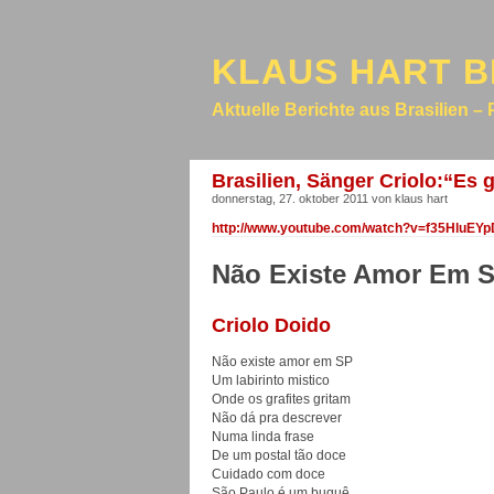
KLAUS HART B
Aktuelle Berichte aus Brasilien – 
Brasilien, Sänger Criolo:“Es g
donnerstag, 27. oktober 2011 von klaus hart
http://www.youtube.com/watch?v=f35HluEY
Não Existe Amor Em 
Criolo Doido
Não existe amor em SP
Um labirinto mistico
Onde os grafites gritam
Não dá pra descrever
Numa linda frase
De um postal tão doce
Cuidado com doce
São Paulo é um buquê