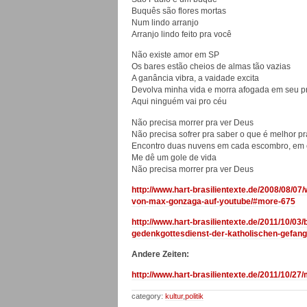
Buquês são flores mortas
Num lindo arranjo
Arranjo lindo feito pra você
Não existe amor em SP
Os bares estão cheios de almas tão vazias
A ganância vibra, a vaidade excita
Devolva minha vida e morra afogada em seu pr
Aqui ninguém vai pro céu
Não precisa morrer pra ver Deus
Não precisa sofrer pra saber o que é melhor p
Encontro duas nuvens em cada escombro, em 
Me dê um gole de vida
Não precisa morrer pra ver Deus
http://www.hart-brasilientexte.de/2008/08/07/
von-max-gonzaga-auf-youtube/#more-675
http://www.hart-brasilientexte.de/2011/10/0
gedenkgottesdienst-der-katholischen-gefan
Andere Zeiten:
http://www.hart-brasilientexte.de/2011/10/27
category:
kultur
,
politik