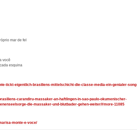
óprio mar de fel
ra você
cada esquina
wie-tickt-eigentlich-brasiliens-mittelschicht-die-classe-media-ein-genialer-song
3/brasiliens-carandiru-massaker-an-haftlingen-in-sao-paulo-okumenischer-
genenseelsorge-die-massaker-und-blutbader-gehen-weiter/#more-11085
/marisa-monte-e-voce/