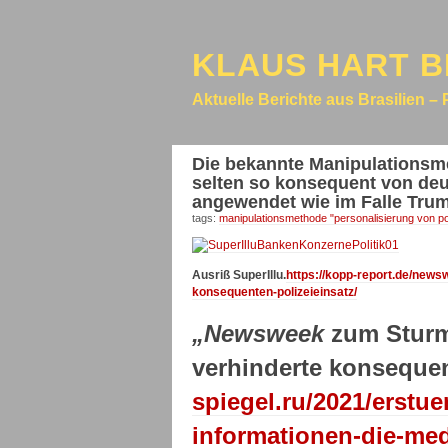
KLAUS HART B
Aktuelle Berichte aus Brasilien – 
Die bekannte Manipulationsmet
selten so konsequent von deu
angewendet wie im Falle Tru
tags:
manipulationsmethode "personalisierung von pol
Ausriß SuperIllu.
https://kopp-report.de/news
konsequenten-polizeieinsatz/
„Newsweek
zum Sturm 
verhinderte konsequen
spiegel.ru/2021/erstu
informationen-die-me