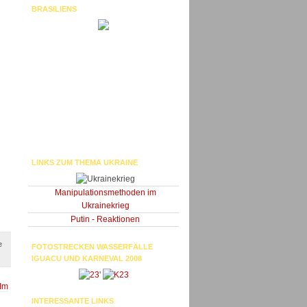
BRASILIENS
LINKS ZUM THEMA UKRAINE
Manipulationsmethoden im
Ukrainekrieg
Putin - Reaktionen
e
FOTOSTRECKEN WASSERFÄLLE
IGUACU UND KARNEVAL 2008
'
“Im
INTERESSANTE LINKS