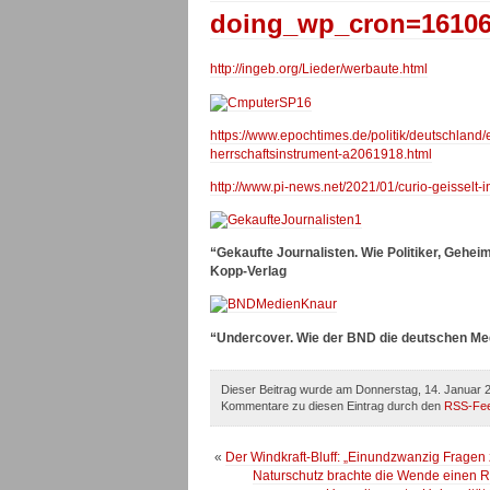
doing_wp_cron=16106
http://ingeb.org/Lieder/werbaute.html
https://www.epochtimes.de/politik/deutschland
herrschaftsinstrument-a2061918.html
http://www.pi-news.net/2021/01/curio-geisselt-
“Gekaufte Journalisten. Wie Politiker, Gehe
Kopp-Verlag
“Undercover. Wie der BND die deutschen Med
Dieser Beitrag wurde am Donnerstag, 14. Januar 2
Kommentare zu diesen Eintrag durch den
RSS-Fe
«
Der Windkraft-Bluff: „Einundzwanzig Frage
Naturschutz brachte die Wende einen Rüc