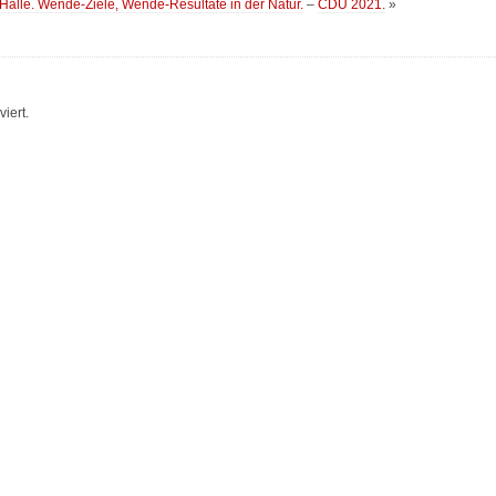
 Halle. Wende-Ziele, Wende-Resultate in der Natur.
–
CDU 2021.
»
iert.