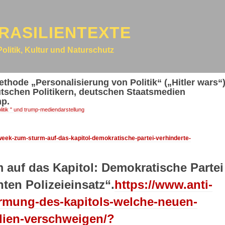
RASILIENTEXTE
Politik, Kultur und Naturschutz
hode „Personalisierung von Politik“ („Hitler wars“)
tschen Politikern, deutschen Staatsmedien
mp.
itik " und trump-mediendarstellung
week-zum-sturm-auf-das-kapitol-demokratische-partei-verhinderte-
auf das Kapitol: Demokratische Partei
ten Polizeieinsatz“.
https://www.anti-
ermung-des-kapitols-welche-neuen-
dien-verschweigen/?