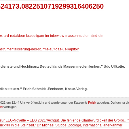
24173.0822510719299316406250
/ex-ard-redakteur-braeutigam-im-interview-massenmedien-sind-ein-
instrumentalisierung-des-sturms-auf-das-us-kapitol/
imdienste und Hochfinanz Deutschlands Massenmedien lenken.” Udo Ulfkotte,
ien steuert.” Erich Schmidt -Eenboom, Knaur-Verlag.
021 um 12:44 Uhr veröffentlicht und wurde unter der Kategorie
Politik
abgelegt. Du kannst di
ed
verfolgen.
n zur EEG-Novelle – EEG 2021″/Achgut. Die fehlende Glaubwürdigkeit der GroKo…
kfall in die Steinzeit.” Dr. Michael Stubbe, Zoologe, international anerkannter