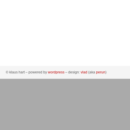
© klaus hart – powered by
wordpress
– design:
vlad
(aka
perun
)