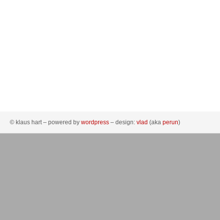
© klaus hart – powered by
wordpress
– design:
vlad
(aka
perun
)