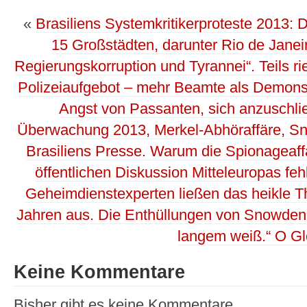
«
Brasiliens Systemkritikerproteste 2013:
15 Großstädten, darunter Rio de Jane
Regierungskorruption und Tyrannei“. Teils ri
Polizeiaufgebot – mehr Beamte als Demonstr
Angst von Passanten, sich anzuschli
Überwachung 2013, Merkel-Abhöraffäre, Sno
Brasiliens Presse. Warum die Spionageaffä
öffentlichen Diskussion Mitteleuropas f
Geheimdienstexperten ließen das heikle T
Jahren aus. Die Enthüllungen von Snowden 
langem weiß.“ O G
Keine Kommentare
Bisher gibt es keine Kommentare.