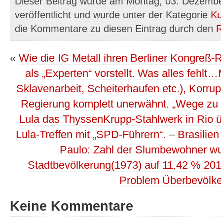
Dieser Beitrag wurde am Montag, 03. Dezemb
veröffentlicht und wurde unter der Kategorie
Ku
die Kommentare zu diesen Eintrag durch den
«
Wie die IG Metall ihren Berliner Kongreß
als „Experten“ vorstellt. Was alles fehlt
Sklavenarbeit, Scheiterhaufen etc.), Korrup
Regierung komplett unerwähnt. „Wege zu 
Lula das ThyssenKrupp-Stahlwerk in Rio 
Lula-Treffen mit „SPD-Führern“.
–
Brasilie
Paulo: Zahl der Slumbewohner w
Stadtbevölkerung(1973) auf 11,42 % 2010
Problem Überbevölke
Keine Kommentare