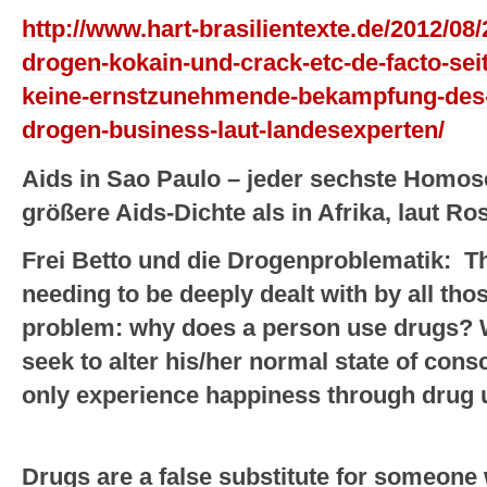
http://www.hart-brasilientexte.de/2012/08/
drogen-kokain-und-crack-etc-de-facto-seit-
keine-ernstzunehmende-bekampfung-des-p
drogen-business-laut-landesexperten/
Aids in Sao Paulo – jeder sechste Homosex
größere Aids-Dichte als in Afrika, laut Ro
Frei Betto und die Drogenproblematik: Th
needing to be deeply dealt with by all tho
problem: why does a person use drugs? 
seek to alter his/her normal state of co
only experience happiness through drug
Drugs are a false substitute for someone w