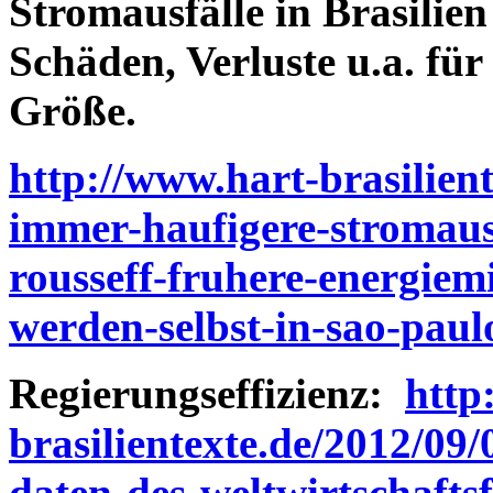
Stromausfälle in Brasilie
Schäden, Verluste u.a. fü
Größe.
http://www.hart-brasilient
immer-haufigere-stromausf
rousseff-fruhere-energiem
werden-selbst-in-sao-paul
Regierungseffizienz:
http
brasilientexte.de/2012/09/0
daten-des-weltwirtschafts